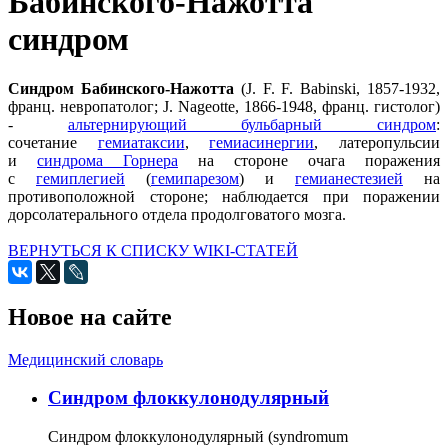
Бабинского-Нажотта
синдром
Синдром Бабинского-Нажотта
(J. F. F. Babinski, 1857-1932,
франц. невропатолог; J. Nageotte, 1866-1948, франц. гистолог)
-
альтернирующий бульбарный синдром
:
сочетание
гемиатаксии
,
гемиасинергии
, латеропульсии
и
синдрома Горнера
на стороне очага поражения
с
гемиплегией
(
гемипарезом
) и
гемианестезией
на
противоположной стороне; наблюдается при поражении
дорсолатерального отдела продолговатого мозга.
ВЕРНУТЬСЯ К СПИСКУ WIKI-СТАТЕЙ
Новое на сайте
Медицинский словарь
Cиндром флоккулонодулярный
Синдром флоккулонодулярный (syndromum