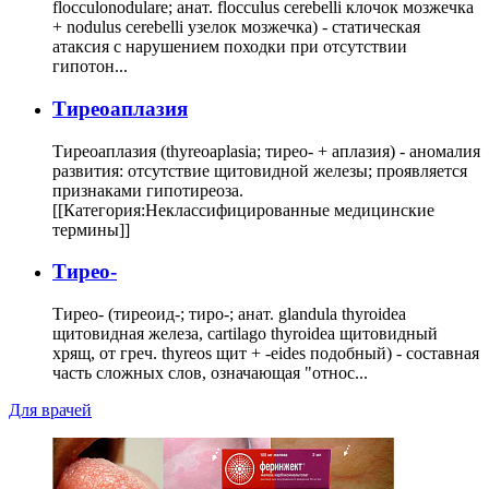
flocculonodulare; анат. flocculus cerebelli клочок мозжечка
+ nodulus cerebelli узелок мозжечка) - статическая
атаксия с нарушением походки при отсутствии
гипотон...
Тиреоаплазия
Тиреоаплазия (thyreoaplasia; тирео- + аплазия) - аномалия
развития: отсутствие щитовидной железы; проявляется
признаками гипотиреоза.
[[Категория:Неклассифицированные медицинские
термины]]
Тирео-
Тирео- (тиреоид-; тиро-; анат. glandula thyroidea
щитовидная железа, cartilago thyroidea щитовидный
хрящ, от греч. thyreos щит + -eides подобный) - составная
часть сложных слов, означающая "относ...
Для врачей