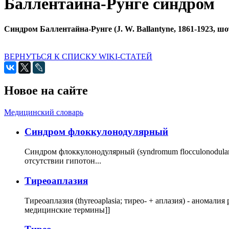
Баллентайна-Рунге синдром
Синдром Баллентайна-Рунге (J. W. Ballantyne, 1861-1923, шот
ВЕРНУТЬСЯ К СПИСКУ WIKI-СТАТЕЙ
Новое на сайте
Медицинский словарь
Cиндром флоккулонодулярный
Синдром флоккулонодулярный (syndromum flocculonodulare; 
отсутствии гипотон...
Тиреоаплазия
Тиреоаплазия (thyreoaplasia; тирео- + аплазия) - анома
медицинские термины]]