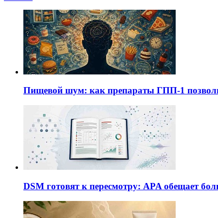
Пищевой шум: как препараты ГПП-1 позво
DSM готовят к пересмотру: APA обещает бол