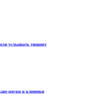
лили услышать тишину
ьше науки и клиники