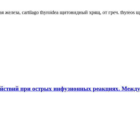
ная железа, cartilago thyroidea щитовидный хрящ, от греч. thyreos
ействий при острых инфузионных реакциях. Межд