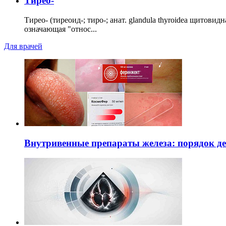
Тирео-
Тирео- (тиреоид-; тиро-; анат. glandula thyroidea щитовид
означающая "относ...
Для врачей
Внутривенные препараты железа: порядок д