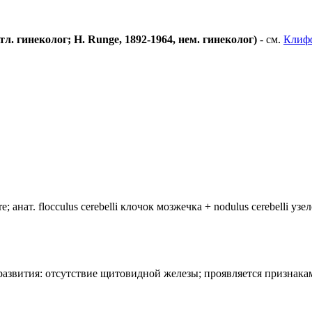
л. гинеколог; Н. Runge, 1892-1964, нем. гинеколог)
- см.
Клиф
анат. flocculus cerebelli клочок мозжечка + nodulus cerebelli уз
лия развития: отсутствие щитовидной железы; проявляется призн