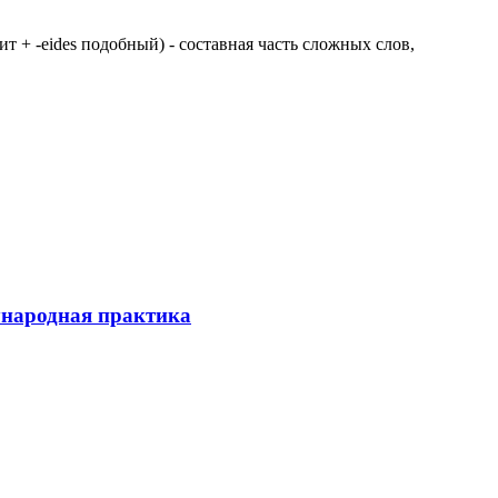
 щит + -eides подобный) - составная часть сложных слов,
ународная практика