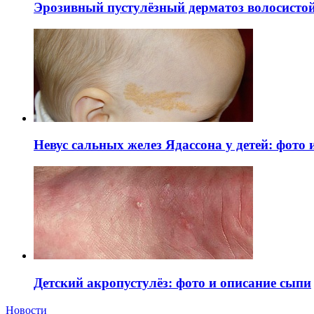
Эрозивный пустулёзный дерматоз волосистой 
Невус сальных желез Ядассона у детей: фото
Детский акропустулёз: фото и описание сыпи
Новости