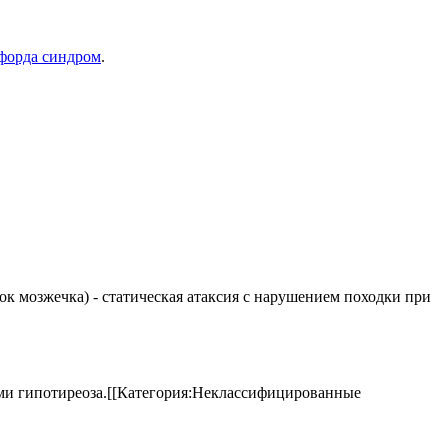
форда синдром
.
елок мозжечка) - статическая атаксия с нарушением походки при
аками гипотиреоза.[[Категория:Неклассифицированные