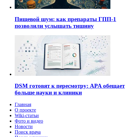
Пищевой шум: как препараты ГПП-1
позволили услышать тишину
DSM готовят к пересмотру: APA обещает
больше науки и клиники
Главная
О проекте
Wiki-статьи
Фото и видео
Новости
Поиск врача