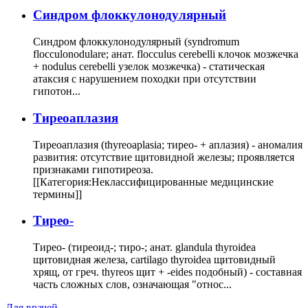
Cиндром флоккулонодулярный
Синдром флоккулонодулярный (syndromum
flocculonodulare; анат. flocculus cerebelli клочок мозжечка
+ nodulus cerebelli узелок мозжечка) - статическая
атаксия с нарушением походки при отсутствии
гипотон...
Тиреоаплазия
Тиреоаплазия (thyreoaplasia; тирео- + аплазия) - аномалия
развития: отсутствие щитовидной железы; проявляется
признаками гипотиреоза.
[[Категория:Неклассифицированные медицинские
термины]]
Тирео-
Тирео- (тиреоид-; тиро-; анат. glandula thyroidea
щитовидная железа, cartilago thyroidea щитовидный
хрящ, от греч. thyreos щит + -eides подобный) - составная
часть сложных слов, означающая "относ...
Для врачей