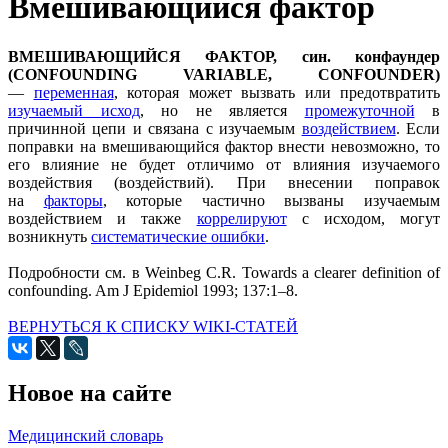
Вмешивающийся фактор
ВМЕШИВАЮЩИЙСЯ ФАКТОР, син. конфаундер
(CONFOUNDING VARIABLE, CONFOUNDER)
—
переменная
, которая может вызвать или предотвратить
изучаемый исход
, но не является
промежуточной
в
причинной цепи и связана с изучаемым
воздействием
. Если
поправки на вмешивающийся фактор внести невозможно, то
его влияние не будет отличимо от влияния изучаемого
воздействия (воздействий). При внесении поправок
на
факторы
, которые частично вызваны изучаемым
воздействием и также
коррелируют
с исходом, могут
возникнуть
систематические ошибки
.
Подробности см. в Weinbeg C.R. Towards a clearer definition of
confounding. Am J Epidemiol 1993; 137:1–8.
ВЕРНУТЬСЯ К СПИСКУ WIKI-СТАТЕЙ
Новое на сайте
Медицинский словарь