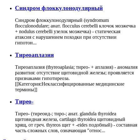
Cиндром флоккулонодулярный
Синдром флоккулонодулярный (syndromum
flocculonodulare; анат. flocculus cerebelli клочок мозжечка
+ nodulus cerebelli узелок мозжечка) - статическая
атаксия с нарушением походки при отсутствии
гипотон...
Тиреоаплазия
Тиреоаплазия (thyreoaplasia; тирео- + аплазия) - аномалия
развития: отсутствие щитовидной железы; проявляется
признаками гипотиреоза.
[[Категория:Неклассифицированные медицинские
термины]]
Тирео-
Тирео- (тиреоид-; тиро-; анат. glandula thyroidea
щитовидная железа, cartilago thyroidea щитовидный
хрящ, от греч. thyreos щит + -eides подобный) - составная
часть сложных слов, означающая "относ...