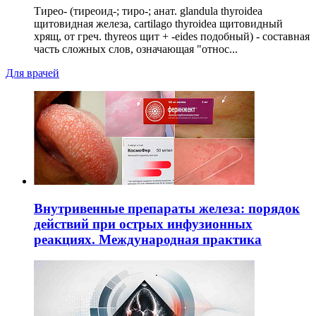
Тирео- (тиреоид-; тиро-; анат. glandula thyroidea
щитовидная железа, cartilago thyroidea щитовидный
хрящ, от греч. thyreos щит + -eides подобный) - составная
часть сложных слов, означающая "относ...
Для врачей
Внутривенные препараты железа: порядок
действий при острых инфузионных
реакциях. Международная практика