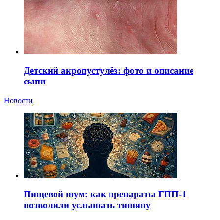
Детский акропустулёз: фото и описание
сыпи
Новости
Пищевой шум: как препараты ГПП-1
позволили услышать тишину