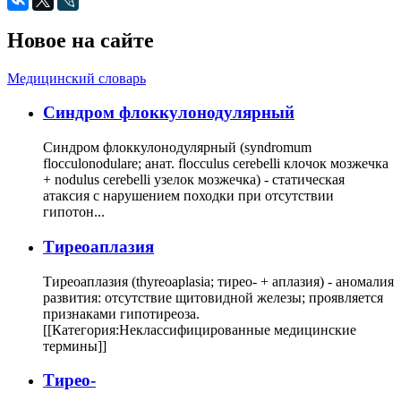
Новое на сайте
Медицинский словарь
Cиндром флоккулонодулярный
Синдром флоккулонодулярный (syndromum
flocculonodulare; анат. flocculus cerebelli клочок мозжечка
+ nodulus cerebelli узелок мозжечка) - статическая
атаксия с нарушением походки при отсутствии
гипотон...
Тиреоаплазия
Тиреоаплазия (thyreoaplasia; тирео- + аплазия) - аномалия
развития: отсутствие щитовидной железы; проявляется
признаками гипотиреоза.
[[Категория:Неклассифицированные медицинские
термины]]
Тирео-