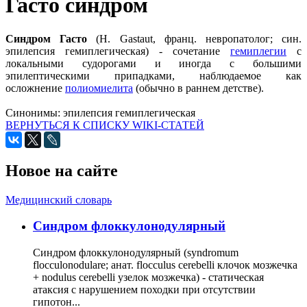
Гасто синдром
Синдром Гасто
(Н. Gastaut, франц. невропатолог; син.
эпилепсия гемиплегическая) - сочетание
гемиплегии
с
локальными судорогами и иногда с большими
эпилептическими припадками, наблюдаемое как
осложнение
полиомиелита
(обычно в раннем детстве).
Синонимы:
эпилепсия гемиплегическая
ВЕРНУТЬСЯ К СПИСКУ WIKI-СТАТЕЙ
Новое на сайте
Медицинский словарь
Cиндром флоккулонодулярный
Синдром флоккулонодулярный (syndromum
flocculonodulare; анат. flocculus cerebelli клочок мозжечка
+ nodulus cerebelli узелок мозжечка) - статическая
атаксия с нарушением походки при отсутствии
гипотон...