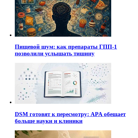
Пищевой шум: как препараты ГПП-1
позволили услышать тишину
DSM готовят к пересмотру: APA обещает
больше науки и клиники