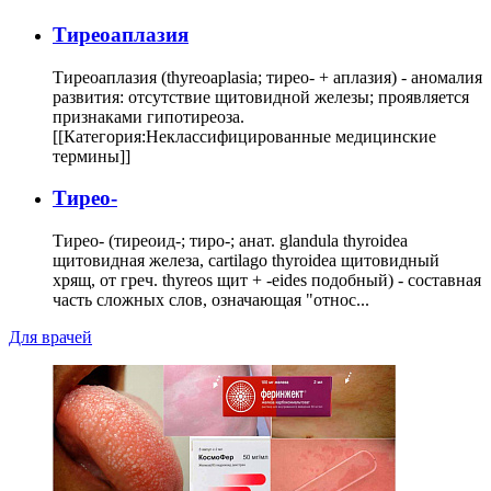
Тиреоаплазия
Тиреоаплазия (thyreoaplasia; тирео- + аплазия) - аномалия
развития: отсутствие щитовидной железы; проявляется
признаками гипотиреоза.
[[Категория:Неклассифицированные медицинские
термины]]
Тирео-
Тирео- (тиреоид-; тиро-; анат. glandula thyroidea
щитовидная железа, cartilago thyroidea щитовидный
хрящ, от греч. thyreos щит + -eides подобный) - составная
часть сложных слов, означающая "относ...
Для врачей