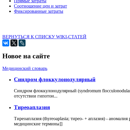
Прямые затраты
Соотношение цен и затрат
Фиксированные затраты
ВЕРНУТЬСЯ К СПИСКУ WIKI-СТАТЕЙ
Новое на сайте
Медицинский словарь
Cиндром флоккулонодулярный
Синдром флоккулонодулярный (syndromum flocculonodulare; 
отсутствии гипотон...
Тиреоаплазия
Тиреоаплазия (thyreoaplasia; тирео- + аплазия) - анома
медицинские термины]]