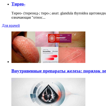
Тирео-
Тирео- (тиреоид-; тиро-; анат. glandula thyroidea щитовид
означающая "относ...
Для врачей
Внутривенные препараты железа: порядок д