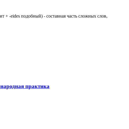
 щит + -eides подобный) - составная часть сложных слов,
ународная практика