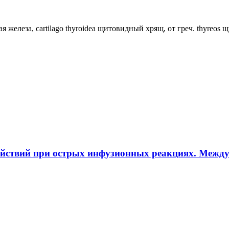
ная железа, cartilago thyroidea щитовидный хрящ, от греч. thyreos
ействий при острых инфузионных реакциях. Межд