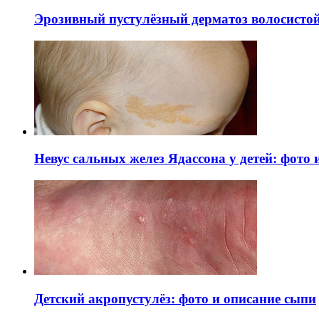
Эрозивный пустулёзный дерматоз волосистой 
Невус сальных желез Ядассона у детей: фото
Детский акропустулёз: фото и описание сыпи