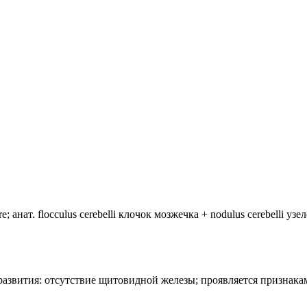
анат. flocculus cerebelli клочок мозжечка + nodulus cerebelli уз
лия развития: отсутствие щитовидной железы; проявляется призн