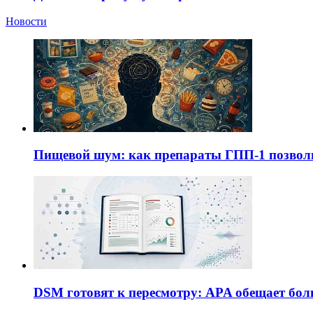
Новости
Пищевой шум: как препараты ГПП-1 позво
DSM готовят к пересмотру: APA обещает бол