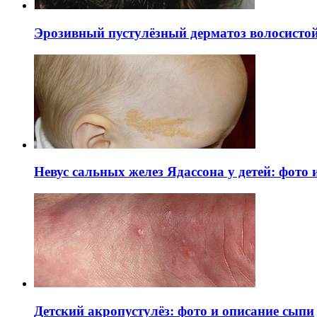
Эрозивный пустулёзный дерматоз волосистой 
Невус сальных желез Ядассона у детей: фото
Детский акропустулёз: фото и описание сыпи