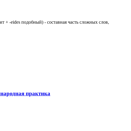
 щит + -eides подобный) - составная часть сложных слов,
ународная практика