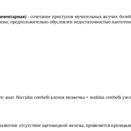
лиментарная)
- сочетание приступов мучительных жгучих болей
ечени; предположительно обусловлен недостаточностью пантотен
анат. flocculus cerebelli клочок мозжечка + nodulus cerebelli уз
лия развития: отсутствие щитовидной железы; проявляется призн