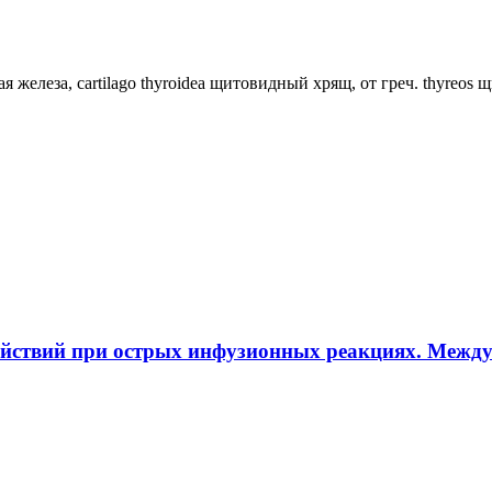
ная железа, cartilago thyroidea щитовидный хрящ, от греч. thyreos
ействий при острых инфузионных реакциях. Межд