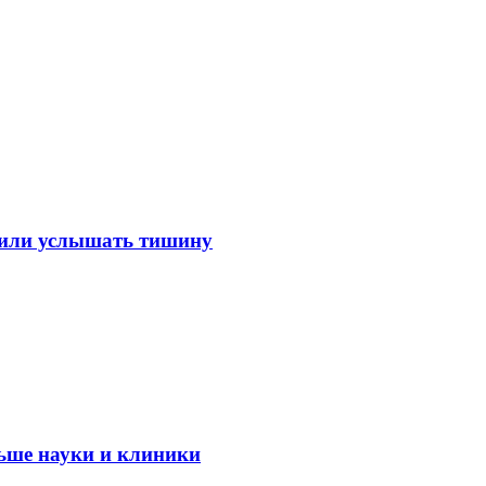
лили услышать тишину
ьше науки и клиники