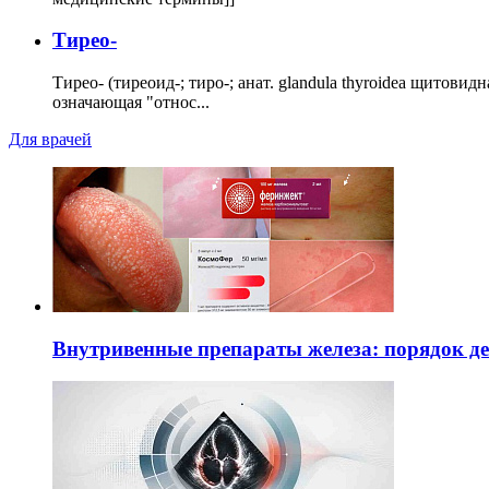
Тирео-
Тирео- (тиреоид-; тиро-; анат. glandula thyroidea щитовид
означающая "относ...
Для врачей
Внутривенные препараты железа: порядок д