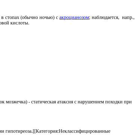
 в стопах (обычно ночью) с
акроцианозом
; наблюдается, напр.,
овой кислоты.
елок мозжечка) - статическая атаксия с нарушением походки при
аками гипотиреоза.[[Категория:Неклассифицированные