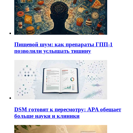
Пищевой шум: как препараты ГПП-1
позволили услышать тишину
DSM готовят к пересмотру: APA обещает
больше науки и клиники