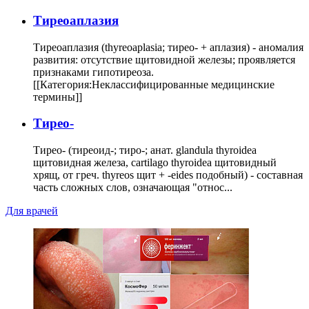
Тиреоаплазия
Тиреоаплазия (thyreoaplasia; тирео- + аплазия) - аномалия
развития: отсутствие щитовидной железы; проявляется
признаками гипотиреоза.
[[Категория:Неклассифицированные медицинские
термины]]
Тирео-
Тирео- (тиреоид-; тиро-; анат. glandula thyroidea
щитовидная железа, cartilago thyroidea щитовидный
хрящ, от греч. thyreos щит + -eides подобный) - составная
часть сложных слов, означающая "относ...
Для врачей