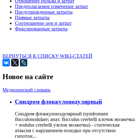
Отношение пользы и затрат
Предполагаемое изменение затрат
Предупрежденные затраты
Прямые затраты
Соотношение цен и затрат
Фиксированные затраты
ВЕРНУТЬСЯ К СПИСКУ WIKI-СТАТЕЙ
Новое на сайте
Медицинский словарь
Cиндром флоккулонодулярный
Синдром флоккулонодулярный (syndromum
flocculonodulare; анат. flocculus cerebelli клочок мозжечка
+ nodulus cerebelli узелок мозжечка) - статическая
атаксия с нарушением походки при отсутствии
гипотон...