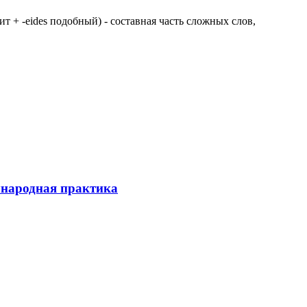
 щит + -eides подобный) - составная часть сложных слов,
ународная практика