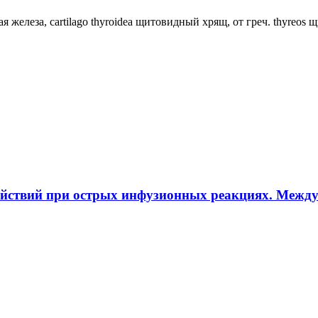
ная железа, cartilago thyroidea щитовидный хрящ, от греч. thyreos
ействий при острых инфузионных реакциях. Межд