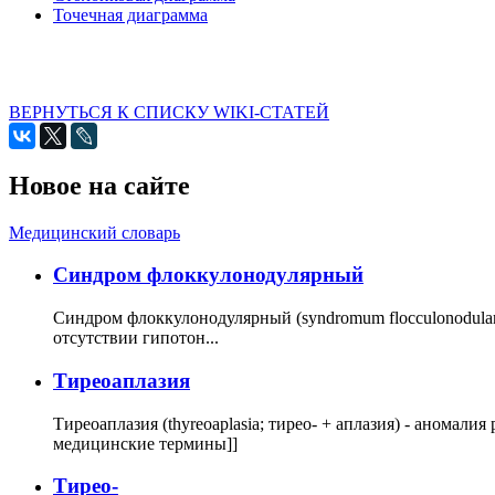
Точечная диаграмма
ВЕРНУТЬСЯ К СПИСКУ WIKI-СТАТЕЙ
Новое на сайте
Медицинский словарь
Cиндром флоккулонодулярный
Синдром флоккулонодулярный (syndromum flocculonodulare; 
отсутствии гипотон...
Тиреоаплазия
Тиреоаплазия (thyreoaplasia; тирео- + аплазия) - анома
медицинские термины]]
Тирео-