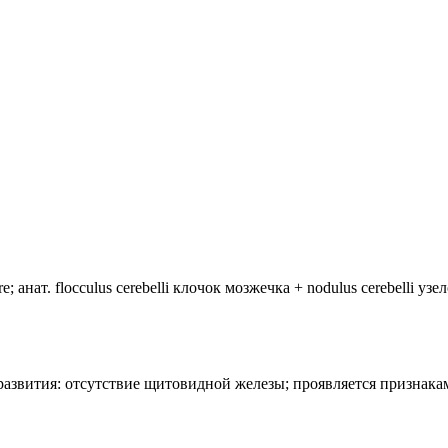
анат. flocculus cerebelli клочок мозжечка + nodulus cerebelli уз
лия развития: отсутствие щитовидной железы; проявляется призн