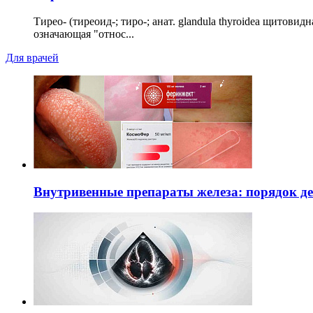
Тирео- (тиреоид-; тиро-; анат. glandula thyroidea щитовид
означающая "относ...
Для врачей
Внутривенные препараты железа: порядок д