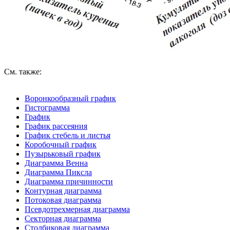
См. также:
Воронкообразный график
Гистограмма
График
График рассеяния
График стебель и листья
Коробочный график
Пузырьковый график
Диаграмма Венна
Диаграмма Пиксла
Диаграмма причинности
Контурная диаграмма
Потоковая диаграмма
Псевдотрехмерная диаграмма
Секторная диаграмма
Столбиковая диаграмма