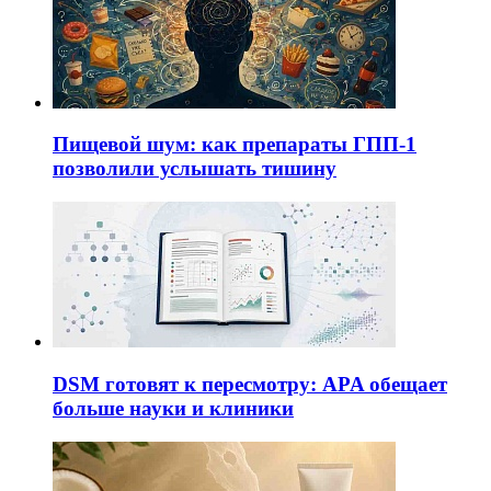
Пищевой шум: как препараты ГПП-1
позволили услышать тишину
DSM готовят к пересмотру: APA обещает
больше науки и клиники