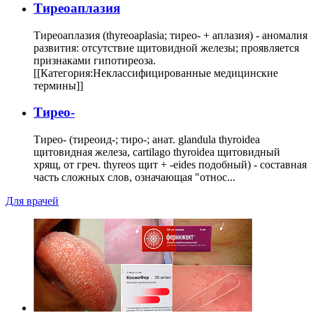
Тиреоаплазия
Тиреоаплазия (thyreoaplasia; тирео- + аплазия) - аномалия
развития: отсутствие щитовидной железы; проявляется
признаками гипотиреоза.
[[Категория:Неклассифицированные медицинские
термины]]
Тирео-
Тирео- (тиреоид-; тиро-; анат. glandula thyroidea
щитовидная железа, cartilago thyroidea щитовидный
хрящ, от греч. thyreos щит + -eides подобный) - составная
часть сложных слов, означающая "относ...
Для врачей