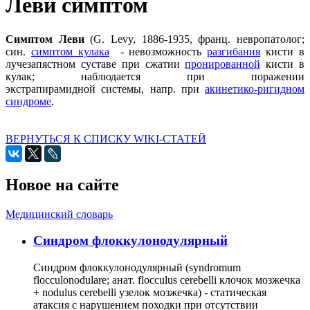
Леви симптом
Симптом Леви
(G. Levy, 1886-1935, франц. невропатолог;
син.
симптом кулака
- невозможность
разгибания
кисти в
лучезапястном суставе при сжатии
пронированной
кисти в
кулак; наблюдается при поражении
экстрапирамидной системы, напр. при
акинетико-ригидном
синдроме
.
ВЕРНУТЬСЯ К СПИСКУ WIKI-СТАТЕЙ
Новое на сайте
Медицинский словарь
Cиндром флоккулонодулярный
Синдром флоккулонодулярный (syndromum
flocculonodulare; анат. flocculus cerebelli клочок мозжечка
+ nodulus cerebelli узелок мозжечка) - статическая
атаксия с нарушением походки при отсутствии