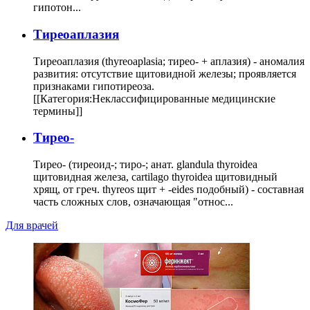
гипотон...
Тиреоаплазия
Тиреоаплазия (thyreoaplasia; тирео- + аплазия) - аномалия
развития: отсутствие щитовидной железы; проявляется
признаками гипотиреоза.
[[Категория:Неклассифицированные медицинские
термины]]
Тирео-
Тирео- (тиреоид-; тиро-; анат. glandula thyroidea
щитовидная железа, cartilago thyroidea щитовидный
хрящ, от греч. thyreos щит + -eides подобный) - составная
часть сложных слов, означающая "относ...
Для врачей