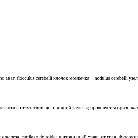
анат. flocculus cerebelli клочок мозжечка + nodulus cerebelli уз
лия развития: отсутствие щитовидной железы; проявляется призн
ная железа, cartilago thyroidea щитовидный хрящ, от греч. thyreos