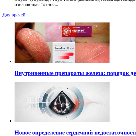
означающая "относ...
Для врачей
Внутривенные препараты железа: порядок д
Новое определение сердечной недостаточност