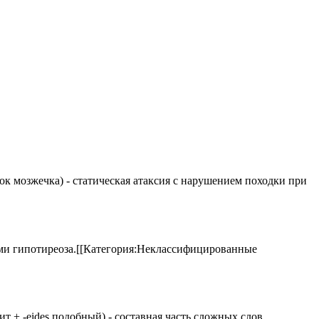
елок мозжечка) - статическая атаксия с нарушением походки при
аками гипотиреоза.[[Категория:Неклассифицированные
 щит + -eides подобный) - составная часть сложных слов,