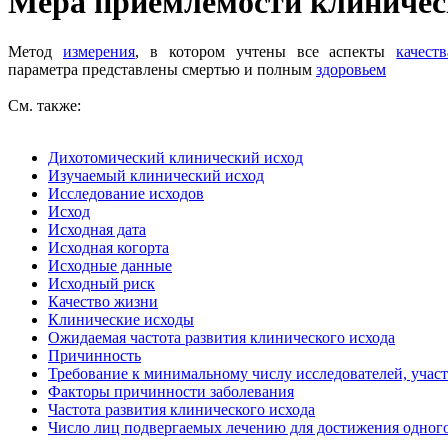
Мера приемлемости клиничес
Метод
измерения
, в котором учтены все аспекты
качест
параметра представлены смертью и полным
здоровьем
См. также:
Дихотомический клинический исход
Изучаемый клинический исход
Исследование исходов
Исход
Исходная дата
Исходная когорта
Исходные данные
Исходный риск
Качество жизни
Клинические исходы
Ожидаемая частота развития клинического исхода
Причинность
Требование к минимальному числу исследователей, учас
Факторы причинности заболевания
Частота развития клинического исхода
Число лиц подвергаемых лечению для достижения одного