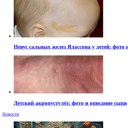
Невус сальных желез Ядассона у детей: фото
Детский акропустулёз: фото и описание сыпи
Новости