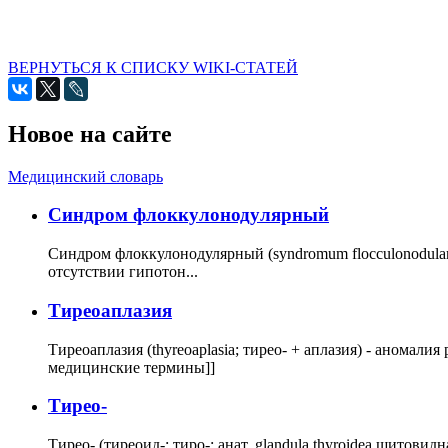
ВЕРНУТЬСЯ К СПИСКУ WIKI-СТАТЕЙ
Новое на сайте
Медицинский словарь
Cиндром флоккулонодулярный
Синдром флоккулонодулярный (syndromum flocculonodulare; 
отсутствии гипотон...
Тиреоаплазия
Тиреоаплазия (thyreoaplasia; тирео- + аплазия) - анома
медицинские термины]]
Тирео-
Тирео- (тиреоид-; тиро-; анат. glandula thyroidea щитовид