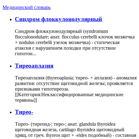
Медицинский словарь
Cиндром флоккулонодулярный
Синдром флоккулонодулярный (syndromum
flocculonodulare; анат. flocculus cerebelli клочок мозжечка
+ nodulus cerebelli узелок мозжечка) - статическая
атаксия с нарушением походки при отсутствии
гипотон...
Тиреоаплазия
Тиреоаплазия (thyreoaplasia; тирео- + аплазия) - аномалия
развития: отсутствие щитовидной железы; проявляется
признаками гипотиреоза.
[[Категория:Неклассифицированные медицинские
термины]]
Тирео-
Тирео- (тиреоид-; тиро-; анат. glandula thyroidea
щитовидная железа, cartilago thyroidea щитовидный
хрящ, от греч. thyreos щит + -eides подобный) - составная