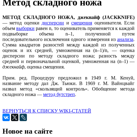
Метод складного ножа
МЕТОД СКЛАДНОГО НОЖА, джекнайф (JACKKNIFE)
— метод оценки
дисперсии
и
смещения
оценивателя. Если
объем
выборки
равен n, то оцениватель применяется к каждой
подвыборке объема n–1, полученной путем
последовательного исключения одного измерения из
анализа
.
Сумма квадратов разностей между каждой из полученных
оценок и их средней, умноженная на (n–1)/n, — оценка
дисперсии по методу складного ножа; разность между
средней и первоначальной оценкой, умноженная на (n–1) —
джекнайф
, оценка смещения.
Прим. ред. Процедуру предложил в 1949 г. М. Кенуй,
название методу дал Дж. Тьюки. В 1969 г. М. Вайнцвайг
назвал метод «скользящий контроль». Обобщение метода
складного ножа —
метод бутстреп
.
ВЕРНУТЬСЯ К СПИСКУ WIKI-СТАТЕЙ
Новое на сайте