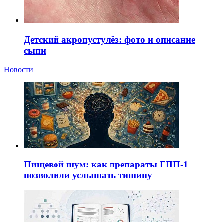
Детский акропустулёз: фото и описание
сыпи
Новости
Пищевой шум: как препараты ГПП-1
позволили услышать тишину