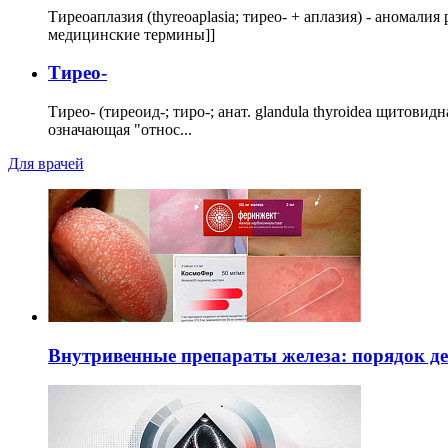
Тиреоаплазия (thyreoaplasia; тирео- + аплазия) - анома
медицинские термины]]
Тирео-
Тирео- (тиреоид-; тиро-; анат. glandula thyroidea щитовид
означающая "относ...
Для врачей
Внутривенные препараты железа: порядок д