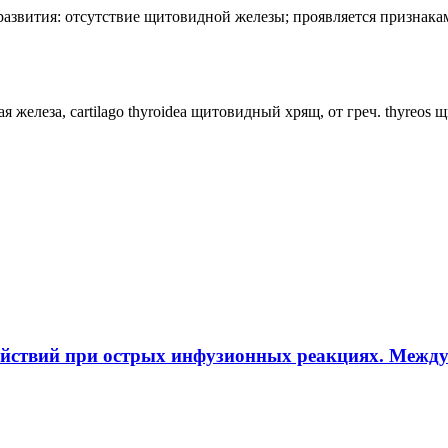
лия развития: отсутствие щитовидной железы; проявляется призн
ная железа, cartilago thyroidea щитовидный хрящ, от греч. thyreos
ействий при острых инфузионных реакциях. Межд