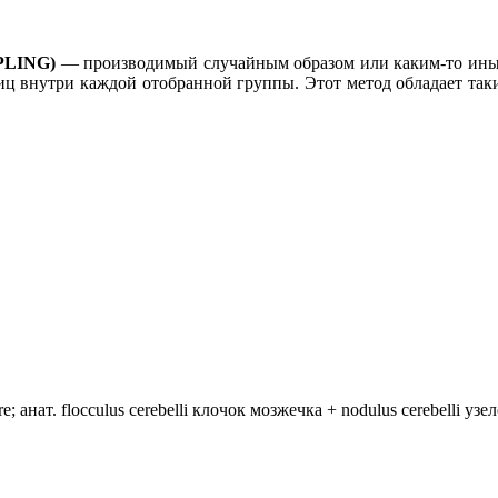
LING)
— производимый случайным образом или каким-то иным 
лиц внутри каждой отобранной группы. Этот метод обладает так
анат. flocculus cerebelli клочок мозжечка + nodulus cerebelli уз