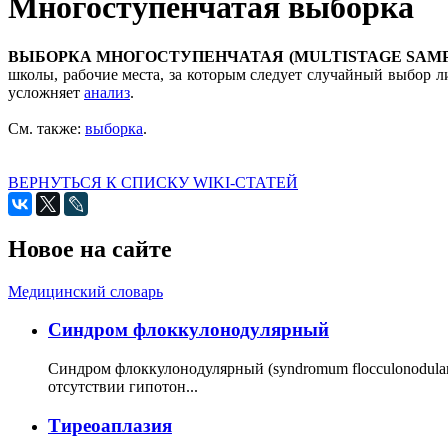
Многоступенчатая выборка
ВЫБОРКА МНОГОСТУПЕНЧАТАЯ (MULTISTAGE SAMP
школы, рабочие места, за которым следует случайный выбор 
усложняет
анализ
.
См. также:
выборка
.
ВЕРНУТЬСЯ К СПИСКУ WIKI-СТАТЕЙ
Новое на сайте
Медицинский словарь
Cиндром флоккулонодулярный
Синдром флоккулонодулярный (syndromum flocculonodulare; 
отсутствии гипотон...
Тиреоаплазия