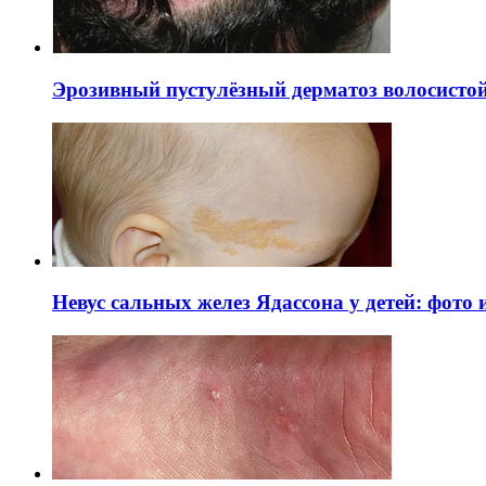
Эрозивный пустулёзный дерматоз волосистой 
Невус сальных желез Ядассона у детей: фото