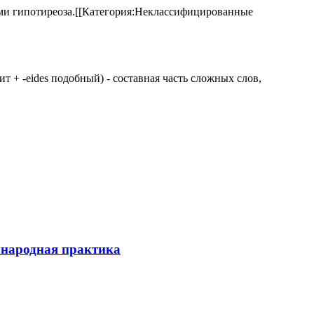
аками гипотиреоза.[[Категория:Неклассифицированные
 щит + -eides подобный) - составная часть сложных слов,
ународная практика