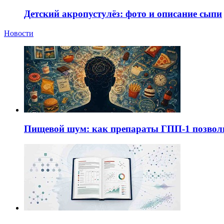
Детский акропустулёз: фото и описание сыпи
Новости
Пищевой шум: как препараты ГПП-1 позво