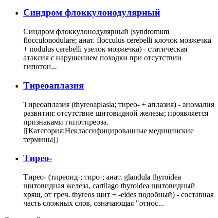
Cиндром флоккулонодулярный
Синдром флоккулонодулярный (syndromum
flocculonodulare; анат. flocculus cerebelli клочок мозжечка
+ nodulus cerebelli узелок мозжечка) - статическая
атаксия с нарушением походки при отсутствии
гипотон...
Тиреоаплазия
Тиреоаплазия (thyreoaplasia; тирео- + аплазия) - аномалия
развития: отсутствие щитовидной железы; проявляется
признаками гипотиреоза.
[[Категория:Неклассифицированные медицинские
термины]]
Тирео-
Тирео- (тиреоид-; тиро-; анат. glandula thyroidea
щитовидная железа, cartilago thyroidea щитовидный
хрящ, от греч. thyreos щит + -eides подобный) - составная
часть сложных слов, означающая "относ...