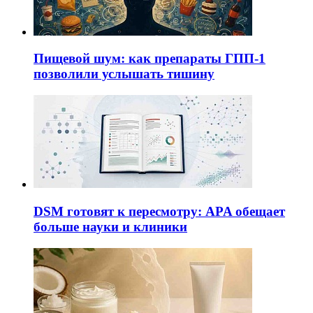
Пищевой шум: как препараты ГПП-1
позволили услышать тишину
DSM готовят к пересмотру: APA обещает
больше науки и клиники