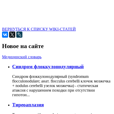
ВЕРНУТЬСЯ К СПИСКУ WIKI-СТАТЕЙ
Новое на сайте
Медицинский словарь
Cиндром флоккулонодулярный
Синдром флоккулонодулярный (syndromum
flocculonodulare; анат. flocculus cerebelli клочок мозжечка
+ nodulus cerebelli узелок мозжечка) - статическая
атаксия с нарушением походки при отсутствии
гипотон...
Тиреоаплазия