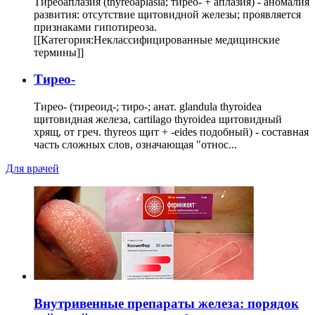
Тиреоаплазия (thyreoaplasia; тирео- + аплазия) - аномалия
развития: отсутствие щитовидной железы; проявляется
признаками гипотиреоза.
[[Категория:Неклассифицированные медицинские
термины]]
Тирео-
Тирео- (тиреоид-; тиро-; анат. glandula thyroidea
щитовидная железа, cartilago thyroidea щитовидный
хрящ, от греч. thyreos щит + -eides подобный) - составная
часть сложных слов, означающая "относ...
Для врачей
Внутривенные препараты железа: порядок