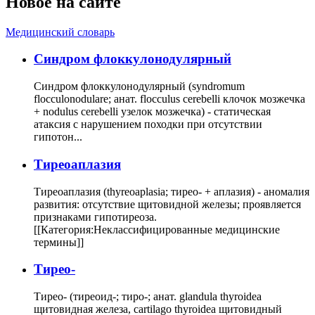
Новое на сайте
Медицинский словарь
Cиндром флоккулонодулярный
Синдром флоккулонодулярный (syndromum
flocculonodulare; анат. flocculus cerebelli клочок мозжечка
+ nodulus cerebelli узелок мозжечка) - статическая
атаксия с нарушением походки при отсутствии
гипотон...
Тиреоаплазия
Тиреоаплазия (thyreoaplasia; тирео- + аплазия) - аномалия
развития: отсутствие щитовидной железы; проявляется
признаками гипотиреоза.
[[Категория:Неклассифицированные медицинские
термины]]
Тирео-
Тирео- (тиреоид-; тиро-; анат. glandula thyroidea
щитовидная железа, cartilago thyroidea щитовидный