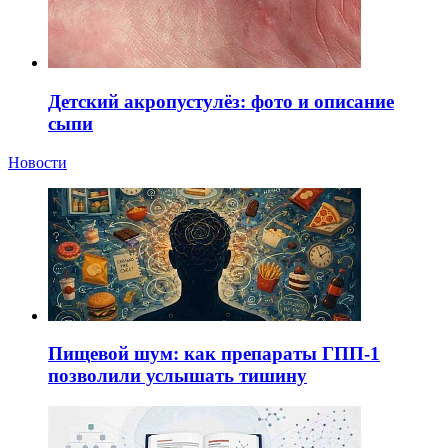
Детский акропустулёз: фото и описание
сыпи
Новости
Пищевой шум: как препараты ГПП-1
позволили услышать тишину