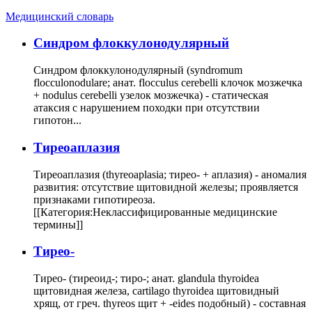
Медицинский словарь
Cиндром флоккулонодулярный
Синдром флоккулонодулярный (syndromum
flocculonodulare; анат. flocculus cerebelli клочок мозжечка
+ nodulus cerebelli узелок мозжечка) - статическая
атаксия с нарушением походки при отсутствии
гипотон...
Тиреоаплазия
Тиреоаплазия (thyreoaplasia; тирео- + аплазия) - аномалия
развития: отсутствие щитовидной железы; проявляется
признаками гипотиреоза.
[[Категория:Неклассифицированные медицинские
термины]]
Тирео-
Тирео- (тиреоид-; тиро-; анат. glandula thyroidea
щитовидная железа, cartilago thyroidea щитовидный
хрящ, от греч. thyreos щит + -eides подобный) - составная