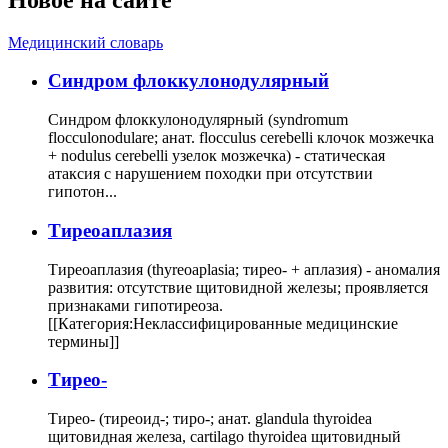
Медицинский словарь
Cиндром флоккулонодулярный
Синдром флоккулонодулярный (syndromum
flocculonodulare; анат. flocculus cerebelli клочок мозжечка
+ nodulus cerebelli узелок мозжечка) - статическая
атаксия с нарушением походки при отсутствии
гипотон...
Тиреоаплазия
Тиреоаплазия (thyreoaplasia; тирео- + аплазия) - аномалия
развития: отсутствие щитовидной железы; проявляется
признаками гипотиреоза.
[[Категория:Неклассифицированные медицинские
термины]]
Тирео-
Тирео- (тиреоид-; тиро-; анат. glandula thyroidea
щитовидная железа, cartilago thyroidea щитовидный