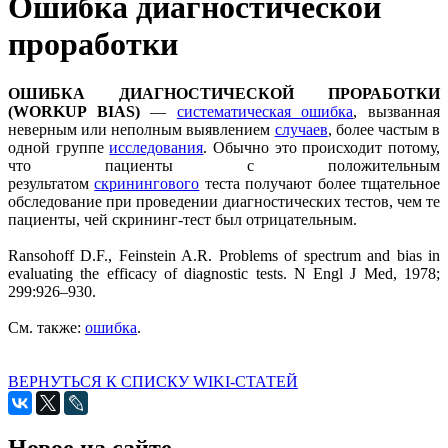
Ошибка диагностической
проработки
ОШИБКА ДИАГНОСТИЧЕСКОЙ ПРОРАБОТКИ
(WORKUP BIAS)
—
систематическая ошибка
, вызванная
неверным или неполным выявлением
случаев
, более частым в
одной группе
исследования
. Обычно это происходит потому,
что пациенты с положительным
результатом
скринингового
теста получают более тщательное
обследование при проведении диагностических тестов, чем те
пациенты, чей скрининг-тест был отрицательным.
Ransohoff D.F., Feinstein A.R. Problems of spectrum and bias in
evaluating the efficacy of diagnostic tests. N Engl J Med, 1978;
299:926–930.
См. также:
ошибка
.
ВЕРНУТЬСЯ К СПИСКУ WIKI-СТАТЕЙ
Новое на сайте