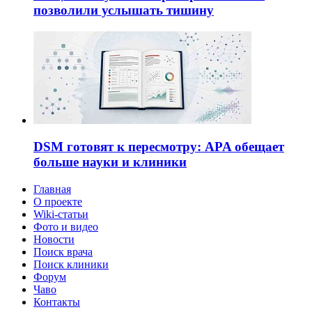
позволили услышать тишину
DSM готовят к пересмотру: APA обещает
больше науки и клиники
Главная
О проекте
Wiki-статьи
Фото и видео
Новости
Поиск врача
Поиск клиники
Форум
Чаво
Контакты