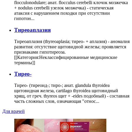
flocculonodulare; анат. flocculus cerebelli клочок мозжечка
+ nodulus cerebelli узелок мозжечка) - статическая
атаксия с нарушением походки при отсутствии
гипотон...
Тиреоаплазия
Тиреоаплазия (thyreoaplasia; тирео- + аплазия) - аномалия
развития: отсутствие щитовидной железы; проявляется
признаками гипотиреоза.
[[Категория:Неклассифицированные медицинские
термины]]
Тирео-
Тирео- (тиреоид-; тиро-; анат. glandula thyroidea
щитовидная железа, cartilago thyroidea щитовидный
хрящ, от греч. thyreos щит + -eides подобный) - составная
часть сложных слов, означающая "относ...
Для врачей