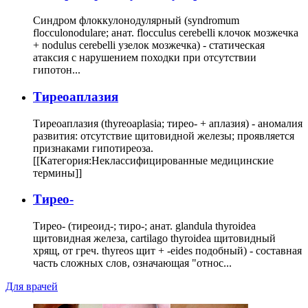
Синдром флоккулонодулярный (syndromum
flocculonodulare; анат. flocculus cerebelli клочок мозжечка
+ nodulus cerebelli узелок мозжечка) - статическая
атаксия с нарушением походки при отсутствии
гипотон...
Тиреоаплазия
Тиреоаплазия (thyreoaplasia; тирео- + аплазия) - аномалия
развития: отсутствие щитовидной железы; проявляется
признаками гипотиреоза.
[[Категория:Неклассифицированные медицинские
термины]]
Тирео-
Тирео- (тиреоид-; тиро-; анат. glandula thyroidea
щитовидная железа, cartilago thyroidea щитовидный
хрящ, от греч. thyreos щит + -eides подобный) - составная
часть сложных слов, означающая "относ...
Для врачей