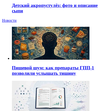
Детский акропустулёз: фото и описание
сыпи
Новости
Пищевой шум: как препараты ГПП-1
позволили услышать тишину