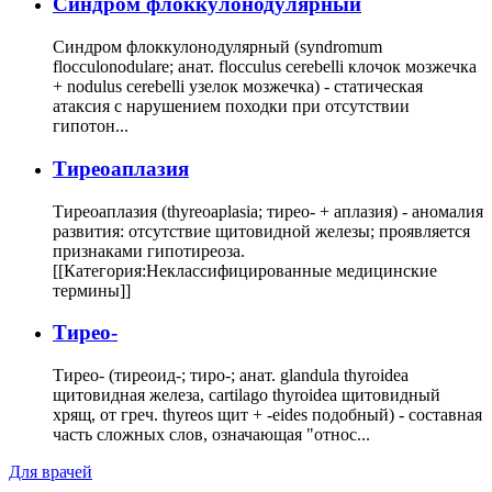
Cиндром флоккулонодулярный
Синдром флоккулонодулярный (syndromum
flocculonodulare; анат. flocculus cerebelli клочок мозжечка
+ nodulus cerebelli узелок мозжечка) - статическая
атаксия с нарушением походки при отсутствии
гипотон...
Тиреоаплазия
Тиреоаплазия (thyreoaplasia; тирео- + аплазия) - аномалия
развития: отсутствие щитовидной железы; проявляется
признаками гипотиреоза.
[[Категория:Неклассифицированные медицинские
термины]]
Тирео-
Тирео- (тиреоид-; тиро-; анат. glandula thyroidea
щитовидная железа, cartilago thyroidea щитовидный
хрящ, от греч. thyreos щит + -eides подобный) - составная
часть сложных слов, означающая "относ...
Для врачей