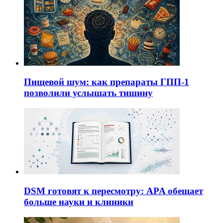
Пищевой шум: как препараты ГПП-1
позволили услышать тишину
DSM готовят к пересмотру: APA обещает
больше науки и клиники