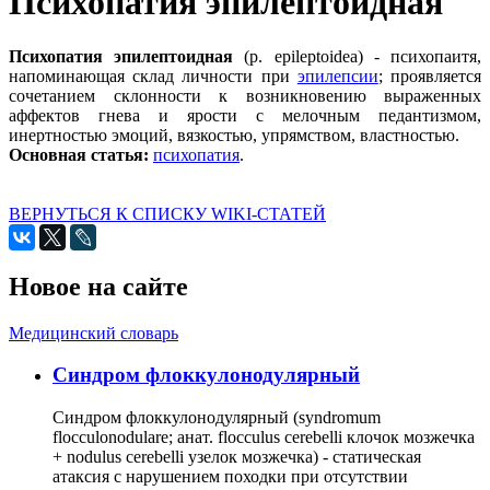
Психопатия эпилептоидная
Психопатия эпилептоидная
(р. epileptoidea) - психопаитя,
напоминающая склад личности при
эпилепсии
; проявляется
сочетанием склонности к возникновению выраженных
аффектов гнева и ярости с мелочным педантизмом,
инертностью эмоций, вязкостью, упрямством, властностью.
Основная статья:
психопатия
.
ВЕРНУТЬСЯ К СПИСКУ WIKI-СТАТЕЙ
Новое на сайте
Медицинский словарь
Cиндром флоккулонодулярный
Синдром флоккулонодулярный (syndromum
flocculonodulare; анат. flocculus cerebelli клочок мозжечка
+ nodulus cerebelli узелок мозжечка) - статическая
атаксия с нарушением походки при отсутствии