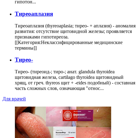
гипотон...
Тиреоаплазия
Тиреоаплазия (thyreoaplasia; тирео- + аплазия) - аномалия
развития: отсутствие щитовидной железы; проявляется
признаками гипотиреоза.
[[Категория:Неклассифицированные медицинские
термины]]
Тирео-
Тирео- (тиреоид-; тиро-; анат. glandula thyroidea
щитовидная железа, cartilago thyroidea щитовидный
хрящ, от греч. thyreos щит + -eides подобный) - составная
часть сложных слов, означающая "относ...
Для врачей