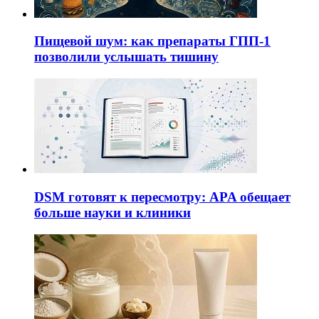
Пищевой шум: как препараты ГПП-1
позволили услышать тишину
DSM готовят к пересмотру: APA обещает
больше науки и клиники