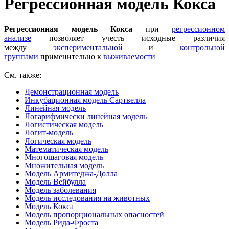
Регрессионная модель Кокса
Регрессионная модель Кокса
при
регрессионном
анализе
позволяет учесть исходные различия
между
экспериментальной
и
контрольной
группами
применительно к
выживаемости
См. также:
Демонстрационная модель
Инкубационная модель Сартвелла
Линейная модель
Логарифмически линейная модель
Логистическая модель
Логит-модель
Логическая модель
Математическая модель
Многошаговая модель
Множительная модель
Модель Армитеджа-Долла
Модель Вейбулла
Модель заболевания
Модель исследования на животных
Модель Кокса
Модель пропорциональных опасностей
Модель Рида-Фроста