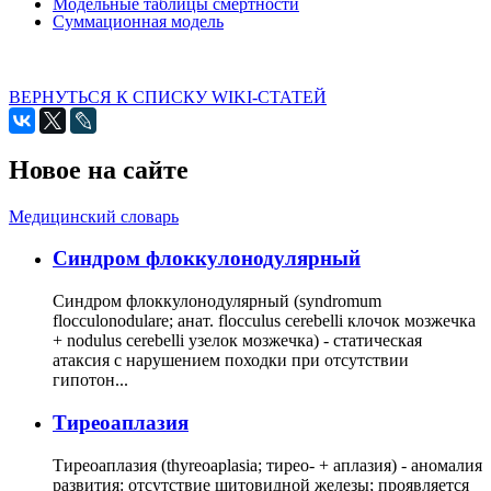
Модельные таблицы смертности
Суммационная модель
ВЕРНУТЬСЯ К СПИСКУ WIKI-СТАТЕЙ
Новое на сайте
Медицинский словарь
Cиндром флоккулонодулярный
Синдром флоккулонодулярный (syndromum
flocculonodulare; анат. flocculus cerebelli клочок мозжечка
+ nodulus cerebelli узелок мозжечка) - статическая
атаксия с нарушением походки при отсутствии
гипотон...
Тиреоаплазия
Тиреоаплазия (thyreoaplasia; тирео- + аплазия) - аномалия
развития: отсутствие щитовидной железы; проявляется