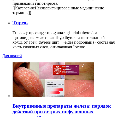
признаками гипотиреоза.
[[Категория:Неклассифицированные медицинские
термины]]
Тирео-
Тирео- (тиреоид-; тиро-; анат. glandula thyroidea
щитовидная железа, cartilago thyroidea щитовидный
хрящ, от греч. thyreos щит + -eides подобный) - составная
часть сложных слов, означающая "относ...
Для врачей
Внутривенные препараты железа: порядок
действий при острых инфузионных