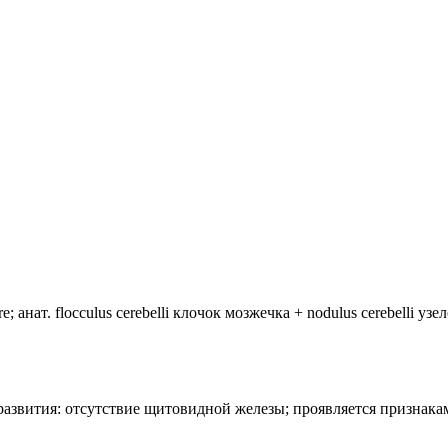
анат. flocculus cerebelli клочок мозжечка + nodulus cerebelli уз
лия развития: отсутствие щитовидной железы; проявляется призн