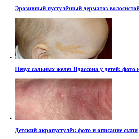
Эрозивный пустулёзный дерматоз волосистой 
Невус сальных желез Ядассона у детей: фото
Детский акропустулёз: фото и описание сыпи