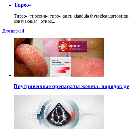
Тирео-
Тирео- (тиреоид-; тиро-; анат. glandula thyroidea щитовид
означающая "относ...
Для врачей
Внутривенные препараты железа: порядок д