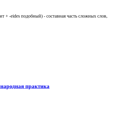
 щит + -eides подобный) - составная часть сложных слов,
ународная практика