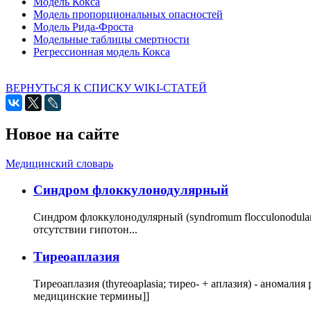
Модель Кокса
Модель пропорциональных опасностей
Модель Рида-Фроста
Модельные таблицы смертности
Регрессионная модель Кокса
ВЕРНУТЬСЯ К СПИСКУ WIKI-СТАТЕЙ
Новое на сайте
Медицинский словарь
Cиндром флоккулонодулярный
Синдром флоккулонодулярный (syndromum flocculonodulare; 
отсутствии гипотон...
Тиреоаплазия
Тиреоаплазия (thyreoaplasia; тирео- + аплазия) - анома
медицинские термины]]