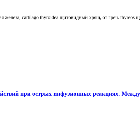
ная железа, cartilago thyroidea щитовидный хрящ, от греч. thyreos
ействий при острых инфузионных реакциях. Межд