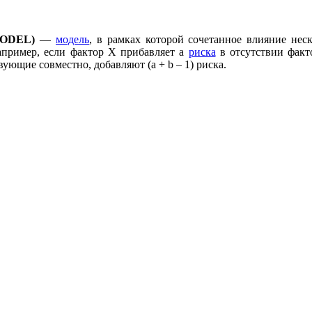
ODEL)
—
модель
, в рамках которой сочетанное влияние не
апример, если фактор Х прибавляет a
риска
в отсутствии факто
вующие совместно, добавляют (a + b – 1) риска.