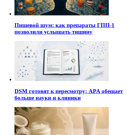
Пищевой шум: как препараты ГПП-1
позволили услышать тишину
DSM готовят к пересмотру: APA обещает
больше науки и клиники