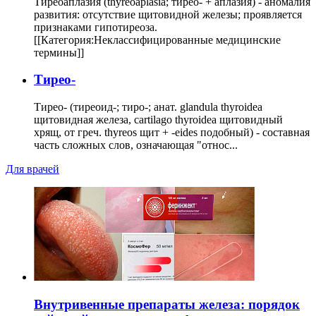
Тиреоаплазия (thyreoaplasia; тирео- + аплазия) - аномалия
развития: отсутствие щитовидной железы; проявляется
признаками гипотиреоза.
[[Категория:Неклассифицированные медицинские
термины]]
Тирео-
Тирео- (тиреоид-; тиро-; анат. glandula thyroidea
щитовидная железа, cartilago thyroidea щитовидный
хрящ, от греч. thyreos щит + -eides подобный) - составная
часть сложных слов, означающая "относ...
Для врачей
Внутривенные препараты железа: порядок