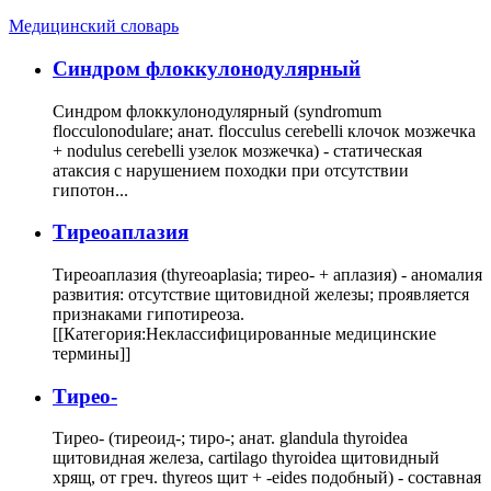
Медицинский словарь
Cиндром флоккулонодулярный
Синдром флоккулонодулярный (syndromum
flocculonodulare; анат. flocculus cerebelli клочок мозжечка
+ nodulus cerebelli узелок мозжечка) - статическая
атаксия с нарушением походки при отсутствии
гипотон...
Тиреоаплазия
Тиреоаплазия (thyreoaplasia; тирео- + аплазия) - аномалия
развития: отсутствие щитовидной железы; проявляется
признаками гипотиреоза.
[[Категория:Неклассифицированные медицинские
термины]]
Тирео-
Тирео- (тиреоид-; тиро-; анат. glandula thyroidea
щитовидная железа, cartilago thyroidea щитовидный
хрящ, от греч. thyreos щит + -eides подобный) - составная