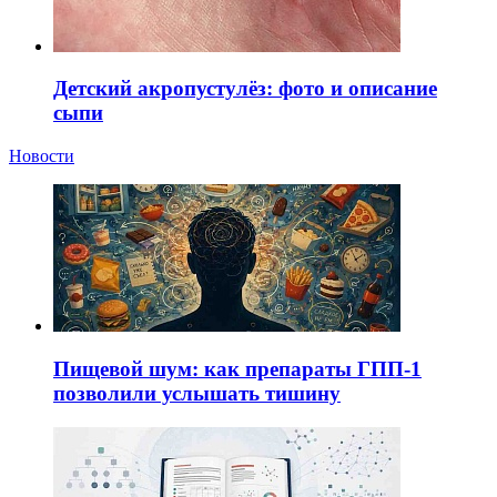
Детский акропустулёз: фото и описание
сыпи
Новости
Пищевой шум: как препараты ГПП-1
позволили услышать тишину