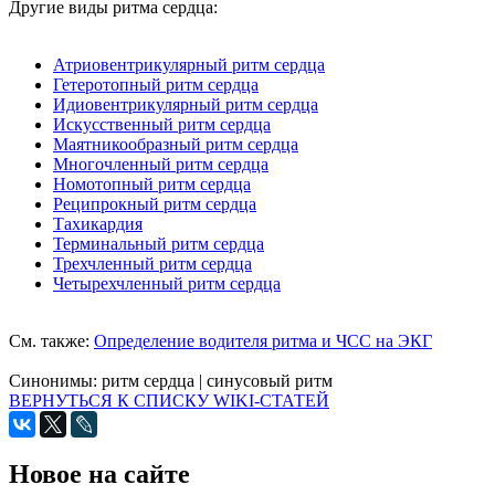
Другие виды ритма сердца:
Атриовентрикулярный ритм сердца
Гетеротопный ритм сердца
Идиовентрикулярный ритм сердца
Искусственный ритм сердца
Маятникообразный ритм сердца
Многочленный ритм сердца
Номотопный ритм сердца
Реципрокный ритм сердца
Тахикардия
Терминальный ритм сердца
Трехчленный ритм сердца
Четырехчленный ритм сердца
См. также:
Определение водителя ритма и ЧСС на ЭКГ
Синонимы:
ритм сердца
|
синусовый ритм
ВЕРНУТЬСЯ К СПИСКУ WIKI-СТАТЕЙ
Новое на сайте