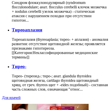
Синдром флоккулонодулярный (syndromum
flocculonodulare; анат. flocculus cerebelli клочок мозжечка
+ nodulus cerebelli узелок мозжечка) - статическая
атаксия с нарушением походки при отсутствии
гипотон...
Тиреоаплазия
Тиреоаплазия (thyreoaplasia; тирео- + аплазия) - аномалия
развития: отсутствие щитовидной железы; проявляется
признаками гипотиреоза.
[[Категория:Неклассифицированные медицинские
термины]]
Тирео-
Тирео- (тиреоид-; тиро-; анат. glandula thyroidea
щитовидная железа, cartilago thyroidea щитовидный
хрящ, от греч. thyreos щит + -eides подобный) - составная
часть сложных слов, означающая "относ...
Для врачей