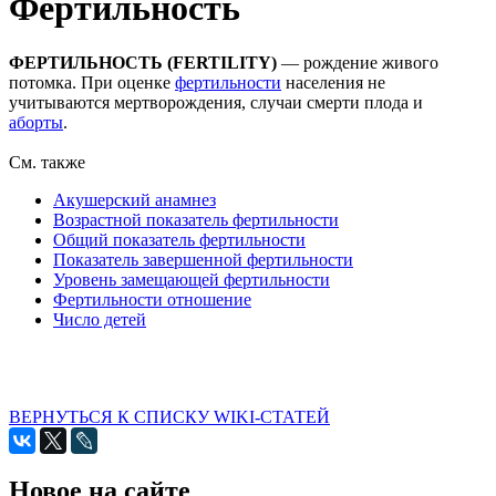
Фертильность
ФЕРТИЛЬНОСТЬ (FERTILITY)
— рождение живого
потомка. При оценке
фертильности
населения не
учитываются мертворождения, случаи смерти плода и
аборты
.
См. также
Акушерский анамнез
Возрастной показатель фертильности
Общий показатель фертильности
Показатель завершенной фертильности
Уровень замещающей фертильности
Фертильности отношение
Число детей
ВЕРНУТЬСЯ К СПИСКУ WIKI-СТАТЕЙ
Новое на сайте