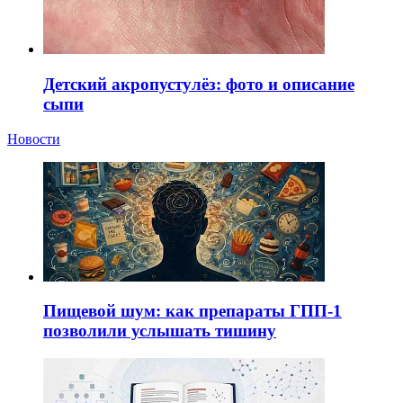
Детский акропустулёз: фото и описание
сыпи
Новости
Пищевой шум: как препараты ГПП-1
позволили услышать тишину