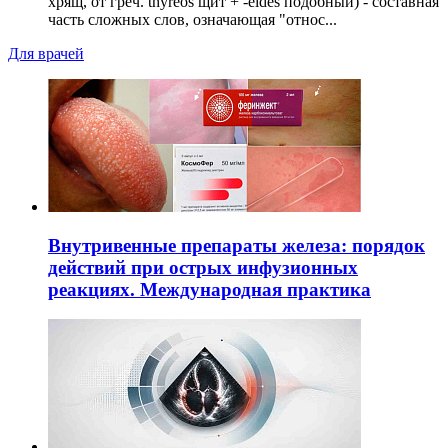
хрящ, от греч. thyreos щит + -eides подобный) - составная
часть сложных слов, означающая "относ...
Для врачей
Внутривенные препараты железа: порядок
действий при острых инфузионных
реакциях. Международная практика