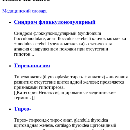
Медицинский словарь
Cиндром флоккулонодулярный
Синдром флоккулонодулярный (syndromum
flocculonodulare; анат. flocculus cerebelli клочок мозжечка
+ nodulus cerebelli узелок мозжечка) - статическая
атаксия с нарушением походки при отсутствии
гипотон...
Тиреоаплазия
Тиреоаплазия (thyreoaplasia; тирео- + аплазия) - аномалия
развития: отсутствие щитовидной железы; проявляется
признаками гипотиреоза.
[[Категория:Неклассифицированные медицинские
термины]]
Тирео-
Тирео- (тиреоид-; тиро-; анат. glandula thyroidea
щитовидная железа, cartilago thyroidea щитовидный