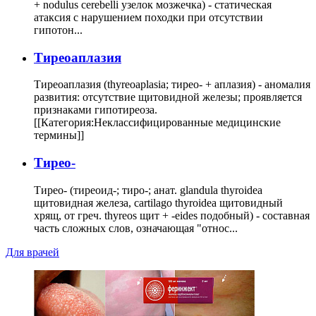
+ nodulus cerebelli узелок мозжечка) - статическая
атаксия с нарушением походки при отсутствии
гипотон...
Тиреоаплазия
Тиреоаплазия (thyreoaplasia; тирео- + аплазия) - аномалия
развития: отсутствие щитовидной железы; проявляется
признаками гипотиреоза.
[[Категория:Неклассифицированные медицинские
термины]]
Тирео-
Тирео- (тиреоид-; тиро-; анат. glandula thyroidea
щитовидная железа, cartilago thyroidea щитовидный
хрящ, от греч. thyreos щит + -eides подобный) - составная
часть сложных слов, означающая "относ...
Для врачей