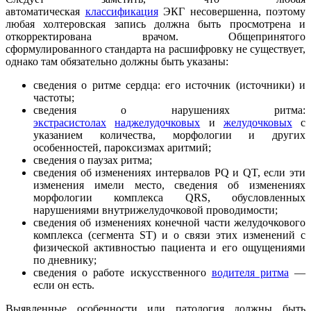
автоматическая
классификация
ЭКГ несовершенна, поэтому
любая холтеровская запись должна быть просмотрена и
откорректирована врачом. Общепринятого
сформулированного стандарта на расшифровку не существует,
однако там обязательно должны быть указаны:
сведения о ритме сердца: его источник (источники) и
частоты;
сведения о нарушениях ритма:
экстрасистолах
наджелудочковых
и
желудочковых
с
указанием количества, морфологии и других
особенностей, пароксизмах аритмий;
сведения о паузах ритма;
сведения об изменениях интервалов PQ и QT, если эти
изменения имели место, сведения об изменениях
морфологии комплекса QRS, обусловленных
нарушениями внутрижелудочковой проводимости;
сведения об изменениях конечной части желудочкового
комплекса (сегмента ST) и о связи этих изменений с
физической активностью пациента и его ощущениями
по дневнику;
сведения о работе искусственного
водителя ритма
—
если он есть.
Выявленные особенности или патология должны быть