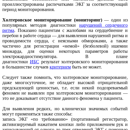
проиллюстрированы распечатками ЭКГ за соответствующий
период мониторирования.
Холтеровское мониторирование (мониторинг)
— один из
популярных методов диагностики
нарушений сердечного
ритма
. Показано пациентам с жалобами на сердцебиение и
перебои в работе сердца — для выявления нарушений ритма и
проводимости сердца, с неясными обмороками, а также
частично для регистрации «немой» (безболевой) ишемии
миокарда, для оценки некоторых параметров работы
электрокардиостимулятора. В плане
диагностики
ИБС
результат холтеровского мониторирования
в большинстве случаев
критерием
быть не может.
Следует также помнить, что холтеровское мониторирование,
даже многосуточное, не обладает высокой отрицательной
предсказующей ценностью, т.е. если некий подозреваемый
феномен не выявлен при холтеровском мониторировании —
это не доказывает отсутствие данного феномена у пациента.
Для выявления редких, но клинически значимых событий
могут применяться также способы:
запись ЭКГ «по требованию» (портативный регистратор,
активизируемый нажатием кнопки либо приложением рук и
записывающий от одного до трех отведений ЭКГ с помощью