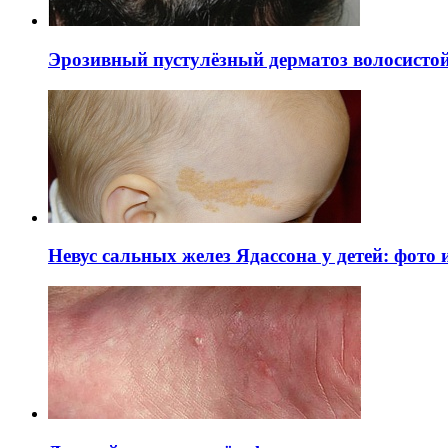
Эрозивный пустулёзный дерматоз волосистой 
Невус сальных желез Ядассона у детей: фото