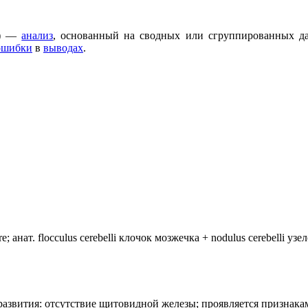
)
—
анализ
, основанный на сводных или сгруппированных да
ошибки
в
выводах
.
анат. flocculus cerebelli клочок мозжечка + nodulus cerebelli уз
лия развития: отсутствие щитовидной железы; проявляется призн