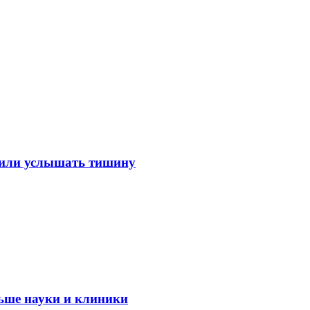
лили услышать тишину
ьше науки и клиники