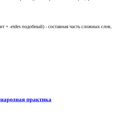
 щит + -eides подобный) - составная часть сложных слов,
ународная практика