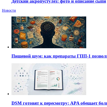
Детский акропустулёз: фото и описание сыпи
Новости
Пищевой шум: как препараты ГПП-1 позво
DSM готовят к пересмотру: APA обещает бол