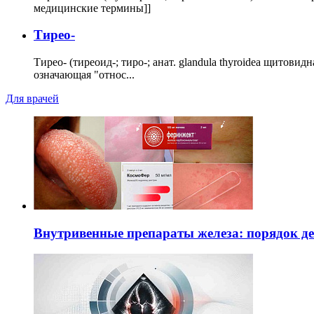
медицинские термины]]
Тирео-
Тирео- (тиреоид-; тиро-; анат. glandula thyroidea щитовид
означающая "относ...
Для врачей
Внутривенные препараты железа: порядок д