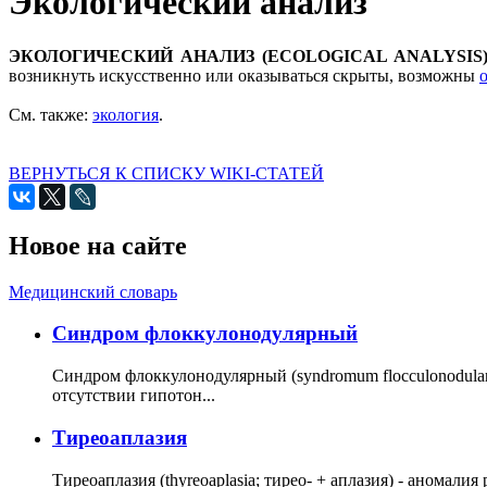
Экологический анализ
ЭКОЛОГИЧЕСКИЙ АНАЛИЗ (ECOLOGICAL ANALYSIS
возникнуть искусственно или оказываться скрыты, возможны
См. также:
экология
.
ВЕРНУТЬСЯ К СПИСКУ WIKI-СТАТЕЙ
Новое на сайте
Медицинский словарь
Cиндром флоккулонодулярный
Синдром флоккулонодулярный (syndromum flocculonodulare; 
отсутствии гипотон...
Тиреоаплазия
Тиреоаплазия (thyreoaplasia; тирео- + аплазия) - анома