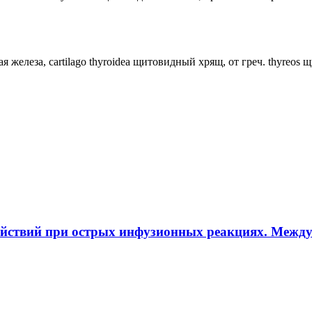
ная железа, cartilago thyroidea щитовидный хрящ, от греч. thyreos
ействий при острых инфузионных реакциях. Межд