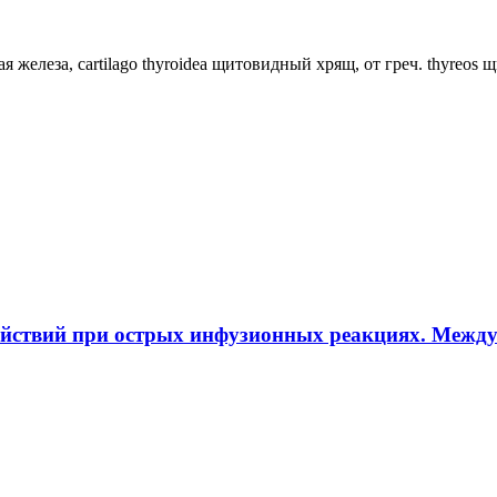
ная железа, cartilago thyroidea щитовидный хрящ, от греч. thyreos
ействий при острых инфузионных реакциях. Межд