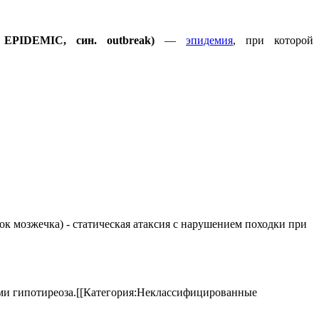
IDEMIC, син. outbreak)
—
эпидемия
, при которой
елок мозжечка) - статическая атаксия с нарушением походки при
аками гипотиреоза.[[Категория:Неклассифицированные