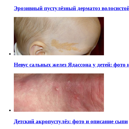
Эрозивный пустулёзный дерматоз волосистой 
Невус сальных желез Ядассона у детей: фото
Детский акропустулёз: фото и описание сыпи