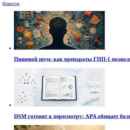
Новости
Пищевой шум: как препараты ГПП-1 позво
DSM готовят к пересмотру: APA обещает бол