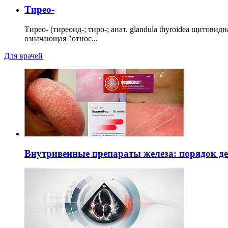
Тирео-
Тирео- (тиреоид-; тиро-; анат. glandula thyroidea щитовид
означающая "относ...
Для врачей
Внутривенные препараты железа: порядок д