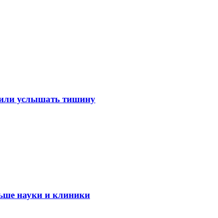
лили услышать тишину
ьше науки и клиники