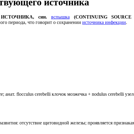
ствующего источника
ИСТОЧНИКА, син.
вспышка
(СONTINUING SOURCE EP
ого периода, что говорит о сохранении
источника инфекции
.
анат. flocculus cerebelli клочок мозжечка + nodulus cerebelli уз
лия развития: отсутствие щитовидной железы; проявляется призн