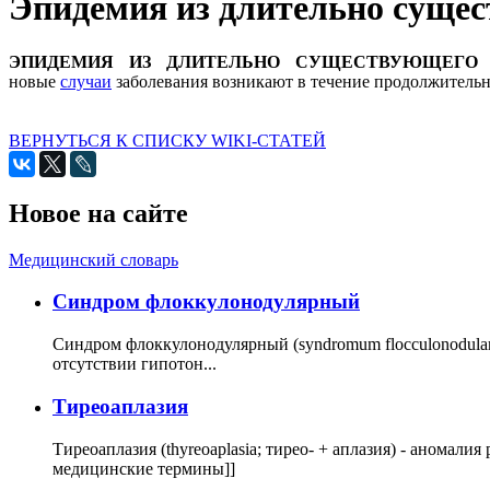
Эпидемия из длительно суще
ЭПИДЕМИЯ ИЗ ДЛИТЕЛЬНО СУЩЕСТВУЮЩЕГО 
новые
случаи
заболевания возникают в течение продолжительн
ВЕРНУТЬСЯ К СПИСКУ WIKI-СТАТЕЙ
Новое на сайте
Медицинский словарь
Cиндром флоккулонодулярный
Синдром флоккулонодулярный (syndromum flocculonodulare; 
отсутствии гипотон...
Тиреоаплазия
Тиреоаплазия (thyreoaplasia; тирео- + аплазия) - анома
медицинские термины]]