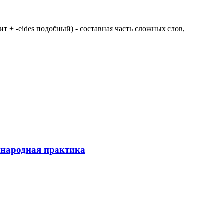
 щит + -eides подобный) - составная часть сложных слов,
ународная практика