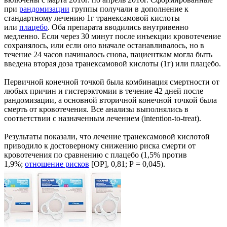
при
рандомизации
группы получали в дополнение к
стандартному лечению 1г транексамовой кислоты
или
плацебо
. Оба препарата вводились внутривенно
медленно. Если через 30 минут после инъекции кровотечение
сохранялось, или если оно вначале останавливалось, но в
течение 24 часов начиналось снова, пациенткам могла быть
введена вторая доза транексамовой кислоты (1г) или плацебо.
Первичной конечной точкой была комбинация смертности от
любых причин и гистерэктомии в течение 42 дней после
рандомизации, а основной вторичной конечной точкой была
смерть от кровотечения. Все анализы выполнялись в
соответствии с назначенным лечением (intention-to-treat).
Результаты показали, что лечение транексамовой кислотой
приводило к достоверному снижению риска смерти от
кровотечения по сравнению с плацебо (1,5% против
1,9%;
отношение рисков
[ОР], 0,81; P = 0,045).