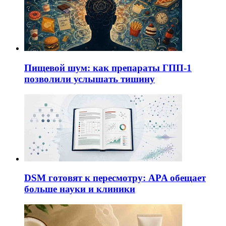
Пищевой шум: как препараты ГПП-1
позволили услышать тишину
DSM готовят к пересмотру: APA обещает
больше науки и клиники