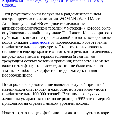
Королевский колледж акушеров и гинекологов (The Royal
Colleg...
Эти результаты были получены в рандомизированном
контролируемом исследовании WOMAN (World Maternal
Antifibrinolytic Trial «Всемирное исследование
антифибринолитической терапии у матерей»), которое было
опубликовано онлайн в журнале The Lancet. Как говорится в
публикации, введение транексамовой кислоты вскоре после
родов снижает
смертность
от послеродовых кровотечений
приблизительно на одну треть. Эта прекрасная новость
становится еще прекраснее от того, что речь идет о дешевом,
широко доступном и термостабильном (а значит, не
требующим особых условий хранения) препарате. Не менее
важен и тот факт, что в исследовании не было отмечено
значимых побочных эффектов ни для матери, ни для
новорожденного.
Послеродовое кровотечение является ведущей причиной
материнской смертности и ежегодно во всем мире уносит
приблизительно 100 000 жизней. В типичных случаях
женщины умирают вскоре после родов, и 99% этих смертей
приходится на страны с низком уровнем дохода.
Известно, что процесс фибринолиза активизируется вскоре