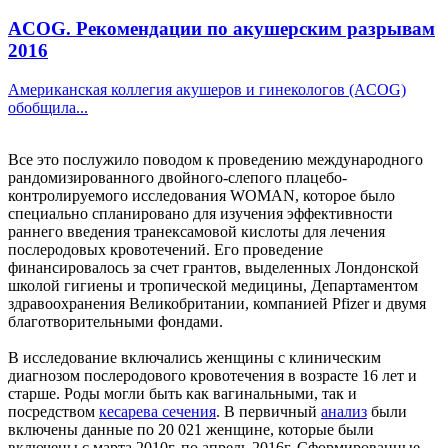
ACOG. Рекомендации по акушерским разрывам
2016
Американская коллегия акушеров и гинекологов (ACOG)
обобщила...
Все это послужило поводом к проведению международного
рандомизированного двойного-слепого плацебо-
контролируемого исследования WOMAN, которое было
специально спланировано для изучения эффективности
раннего введения транексамовой кислоты для лечения
послеродовых кровотечений. Его проведение
финансировалось за счет грантов, выделенных Лондонской
школой гигиены и тропической медицины, Департаментом
здравоохранения Великобритании, компанией Pfizer и двумя
благотворительными фондами.
В исследование включались женщины с клиническим
диагнозом послеродового кровотечения в возрасте 16 лет и
старше. Роды могли быть как вагинальными, так и
посредством
кесарева сечения
. В первичный
анализ
были
включены данные по 20 021 женщине, которые были
включены с марта 2010г. по апрель 2016г. Сформированные