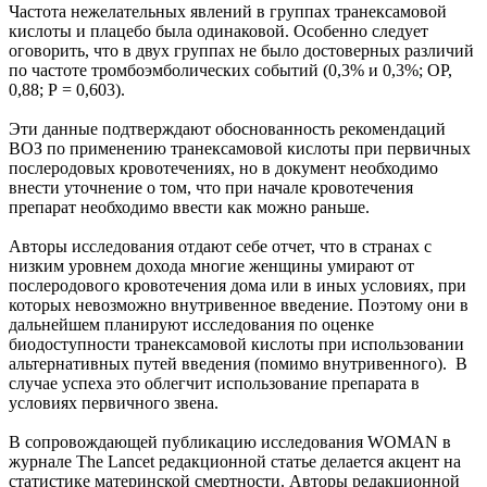
Частота нежелательных явлений в группах транексамовой
кислоты и плацебо была одинаковой. Особенно следует
оговорить, что в двух группах не было достоверных различий
по частоте тромбоэмболических событий (0,3% и 0,3%; ОР,
0,88; P = 0,603).
Эти данные подтверждают обоснованность рекомендаций
ВОЗ по применению транексамовой кислоты при первичных
послеродовых кровотечениях, но в документ необходимо
внести уточнение о том, что при начале кровотечения
препарат необходимо ввести как можно раньше.
Авторы исследования отдают себе отчет, что в странах с
низким уровнем дохода многие женщины умирают от
послеродового кровотечения дома или в иных условиях, при
которых невозможно внутривенное введение. Поэтому они в
дальнейшем планируют исследования по оценке
биодоступности транексамовой кислоты при использовании
альтернативных путей введения (помимо внутривенного). В
случае успеха это облегчит использование препарата в
условиях первичного звена.
В сопровождающей публикацию исследования WOMAN в
журнале The Lancet редакционной статье делается акцент на
статистике материнской смертности. Авторы редакционной