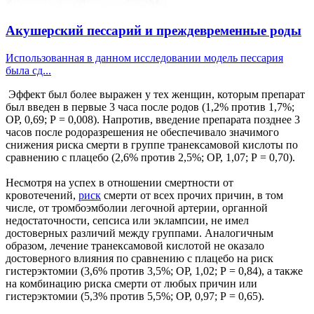
Акушерский пессарий и преждевременные роды
Использованная в данном исследовании модель пессария
была сд...
Эффект был более выражен у тех женщин, которым препарат
был введен в первые 3 часа после родов (1,2% против 1,7%;
ОР, 0,69; P = 0,008). Напротив, введение препарата позднее 3
часов после родоразрешения не обеспечивало значимого
снижения риска смерти в группе транексамовой кислоты по
сравнению с плацебо (2,6% против 2,5%; ОР, 1,07; P = 0,70).
Несмотря на успех в отношении смертности от
кровотечений,
риск
смерти от всех прочих причин, в том
числе, от тромбоэмболии легочной артерии, органной
недостаточности, сепсиса или эклампсии, не имел
достоверных различий между группами. Аналогичным
образом, лечение транексамовой кислотой не оказало
достоверного влияния по сравнению с плацебо на риск
гистерэктомии (3,6% против 3,5%; ОР, 1,02; P = 0,84), а также
на комбинацию риска смерти от любых причин или
гистерэктомии (5,3% против 5,5%; ОР, 0,97; P = 0,65).