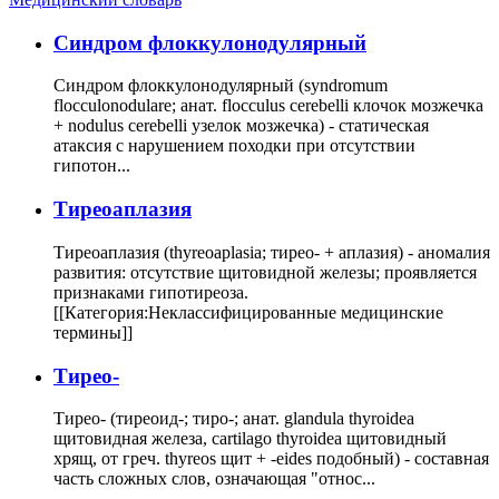
Cиндром флоккулонодулярный
Синдром флоккулонодулярный (syndromum
flocculonodulare; анат. flocculus cerebelli клочок мозжечка
+ nodulus cerebelli узелок мозжечка) - статическая
атаксия с нарушением походки при отсутствии
гипотон...
Тиреоаплазия
Тиреоаплазия (thyreoaplasia; тирео- + аплазия) - аномалия
развития: отсутствие щитовидной железы; проявляется
признаками гипотиреоза.
[[Категория:Неклассифицированные медицинские
термины]]
Тирео-
Тирео- (тиреоид-; тиро-; анат. glandula thyroidea
щитовидная железа, cartilago thyroidea щитовидный
хрящ, от греч. thyreos щит + -eides подобный) - составная
часть сложных слов, означающая "относ...