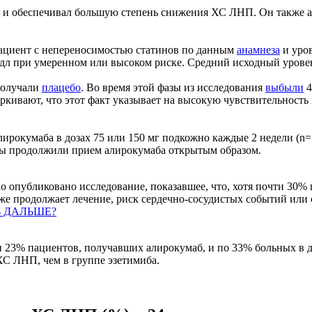
ин, и обеспечивал большую степень снижения ХС ЛНП. Он также
иент с непереносимостью статинов по данным
анамнеза
и уро
/дл при умеренном или высоком риске. Средний исходный урове
получали
плацебо
. Во время этой фазы из исследования
выбыли
4
кивают, что этот факт указывает на высокую чувствительность 
ирокумаба в дозах 75 или 150 мг подкожно каждые 2 недели (n=1
енты продолжили прием алирокумаба открытым образом.
о опубликовано исследование, показавшее, что, хотя почти 30
е же продолжает лечение, риск сердечно-сосудистых событий ил
Ь ДАЛЬШЕ?
23% пациентов, получавших алирокумаб, и по 33% больных в дв
ХС ЛНП, чем в группе эзетимиба.