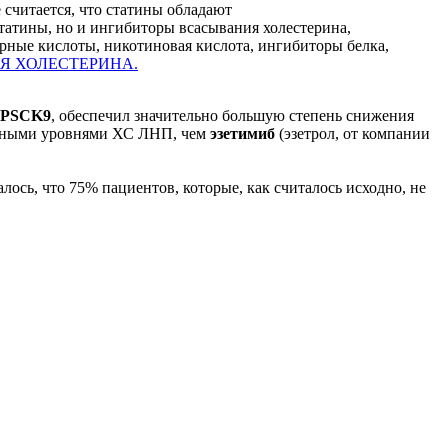
е считается, что статины обладают
татины, но и ингибиторы всасывания холестерина,
рные кислоты, никотиновая кислота, ингибиторы белка,
Я ХОЛЕСТЕРИНА.
 PSCK9
, обеспечил значительно большую степень снижения
одными уровнями ХС ЛНП, чем
эзетимиб
(эзетрол, от компании
залось, что 75% пациентов, которые, как считалось исходно, не