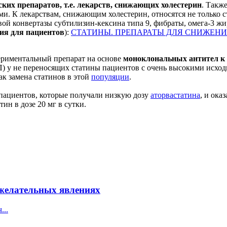
ких препаратов, т.е. лекарств, снижающих холестерин
. Такж
. К лекарствам, снижающим холестерин, относятся не только с
й конвертазы субтилизин‐кексина типа 9, фибраты, омега‐3 жи
ия для пациентов
):
СТАТИНЫ. ПРЕПАРАТЫ ДЛЯ СНИЖЕНИ
периментальный препарат на основе
моноклональных антител к
П) у не переносящих статины пациентов с очень высокими исх
как замена статинов в этой
популяции
.
пациентов, которые получали низкую дозу
аторвастатина
, и ока
ин в дозе 20 мг в сутки.
желательных явлениях
...