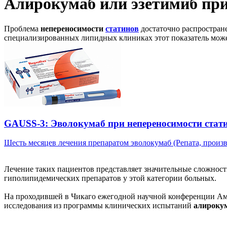
Алирокумаб или эзетимиб при
Проблема
непереносимости
статинов
достаточно распростране
специализированных липидных клиниках этот показатель може
GAUSS-3: Эволокумаб при непереносимости стат
Шесть месяцев лечения препаратом эволокумаб (Репата, произво
Лечение таких пациентов представляет значительные сложнос
гиполипидемических препаратов у этой категории больных.
На проходившей в Чикаго ежегодной научной конференции Амер
исследования из программы клинических испытаний
алироку