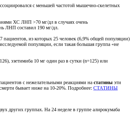
 ассоциировался с меньшей частотой мышечно-скелетных
внями ХС ЛНП >70 мг/дл в случаях очень
нь ЛНП составил 190 мг/дл.
7 пациентов, из которых 25 человек (6,9% общей популяции)
исследуемой популяции, если такая большая группа «не
26), эзетимиба 10 мг один раз в сутки (n=125) или
% пациентов с нежелательными реакциями на
статины
эти
и смерти бывает ниже на 10-20%. Подробнее:
СТАТИНЫ
ух других группах. На 24 неделе в группе алирокумаба