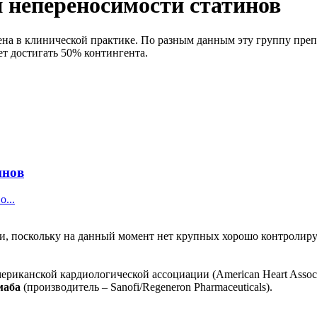
 непереносимости статинов
на в клинической практике. По разным данным эту группу препа
т достигать 50% контингента.
инов
...
ти, поскольку на данный момент нет крупных хорошо контроли
иканской кардиологической ассоциации (American Heart Associ
маба
(производитель – Sanofi/Regeneron Pharmaceuticals).