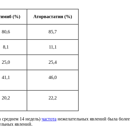
тимиб (%)
Аторвастатин (%)
80,6
85,7
8,1
11,1
25,0
25,4
41,1
46,0
20,2
22,2
 среднем 14 недель)
частота
нежелательных явлений была более 
ельных явлений.