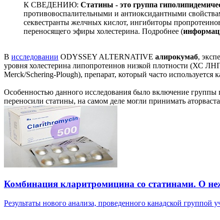
К СВЕДЕНИЮ:
Статины - это группа гиполипидемичес
противовоспалительными и антиоксидантными свойствами
секвестранты желчных кислот, ингибиторы пропротеиново
переносящего эфиры холестерина. Подробнее (
информац
В
исследовании
ODYSSEY ALTERNATIVE
алирокумаб
, экс
уровня холестерина липопротеинов низкой плотности (ХС ЛН
Merck/Schering-Plough), препарат, который часто используется 
Особенностью данного исследования было включение группы 
переносили статины, на самом деле могли принимать аторвастат
Комбинация кларитромицина со статинами. О не
Результаты нового анализа, проведенного канадской группой уч