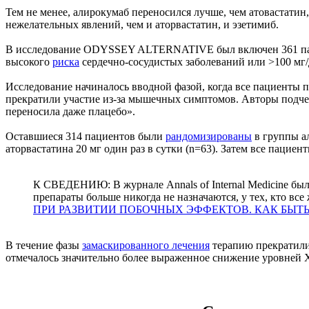
Тем не менее, алирокумаб переносился лучше, чем атовастат
нежелательных явлений, чем и аторвастатин, и эзетимиб.
В исследование ODYSSEY ALTERNATIVE был включен 361 пац
высокого
риска
сердечно-сосудистых заболеваний или >100 мг
Исследование начиналось вводной фазой, когда все пациенты 
прекратили участие из-за мышечных симптомов. Авторы подчер
переносила даже плацебо».
Оставшиеся 314 пациентов были
рандомизированы
в группы ал
аторвастатина 20 мг один раз в сутки (n=63). Затем все паци
К СВЕДЕНИЮ: В журнале Annals of Internal Medicine был
препараты больше никогда не назначаются, у тех, кто вс
ПРИ РАЗВИТИИ ПОБОЧНЫХ ЭФФЕКТОВ. КАК БЫТ
В течение фазы
замаскированного лечения
терапию прекратили 
отмечалось значительно более выраженное снижение уровней 