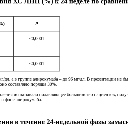
вня ХС ЛНП (%) к 24 неделе по сравнен
%)
P
<0,0001
<0,0001
г/дл, а в группе алирокумаба – до 96 мг/дл. В презентации н
оно составляло порядка 30%.
явления испытывало подавляющее большинство пациентов, получ
на фоне алирокумаба.
ния в течение 24-недельной фазы замас