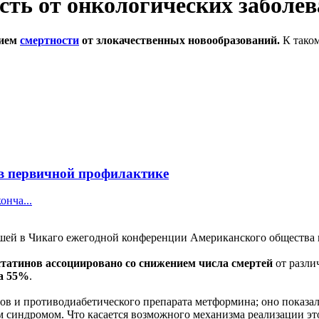
сть от онкологических заболе
ием
смертности
от злокачественных новообразований.
К тако
в первичной профилактике
нча...
вшей в Чикаго ежегодной конференции Американского общества
татинов ассоциировано со снижением числа смертей
от разли
ла 55%
.
в и противодиабетического препарата метформина; оно показал
 синдромом. Что касается возможного механизма реализации эт