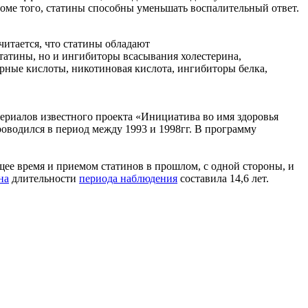
роме того, статины способны уменьшать воспалительный ответ.
считается, что статины обладают
татины, но и ингибиторы всасывания холестерина,
рные кислоты, никотиновая кислота, ингибиторы белка,
ериалов известного проекта «Инициатива во имя здоровья
проводился в период между 1993 и 1998гг. В программу
щее время и приемом статинов в прошлом, с одной стороны, и
на
длительности
периода наблюдения
составила 14,6 лет.