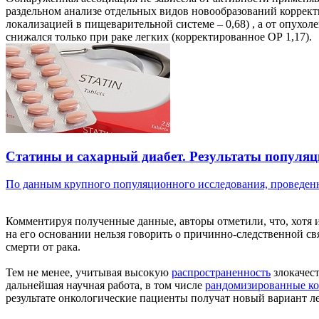
раздельном анализе отдельных видов новообразований корректиро
локализацией в пищеварительной системе – 0,68) , а от опухол
снижался только при раке легких (корректированное ОР 1,17).
Статины и сахарный диабет. Результаты популяц
По данным крупного популяционного исследования, проведенн
Комментируя полученные данные, авторы отметили, что, хотя ис
на его основании нельзя говорить о причинно-следственной с
смерти от рака.
Тем не менее, учитывая высокую
распространенность
злокачест
дальнейшая научная работа, в том числе
рандомизированные ко
результате онкологические пациенты получат новый вариант л