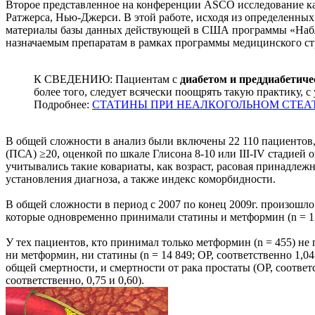
Второе представленное на конференции ASCO исследование кас
Ратжерса, Нью-Джерси. В этой работе, исходя из определенны
материалы базы данных действующей в США программы «Наблюден
назначаемым препаратам в рамках программы медицинского ст
К СВЕДЕНИЮ: Пациентам с
диабетом и преддиабетич
более того, следует всячески поощрять такую практику, 
Подробнее:
СТАТИНЫ ПРИ НЕАЛКОГОЛЬНОМ СТЕА
В общей сложности в анализ были включены 22 110 пациентов, 
(ПСА) ≥20, оценкой по шкале Глисона 8-10 или III-IV стадией 
учитывались такие ковариаты, как возраст, расовая принадле
установления диагноза, а также индекс коморбидности.
В общей сложности в период с 2007 по конец 2009г. произошл
которые одновременно принимали статины и метформин (n = 1
У тех пациентов, кто принимал только метформин (n = 455) не
ни метформин, ни статины (n = 14 849; ОР, соответственно 1,0
общей смертности, и смертности от рака простаты (ОР, соответс
соответственно, 0,75 и 0,60).