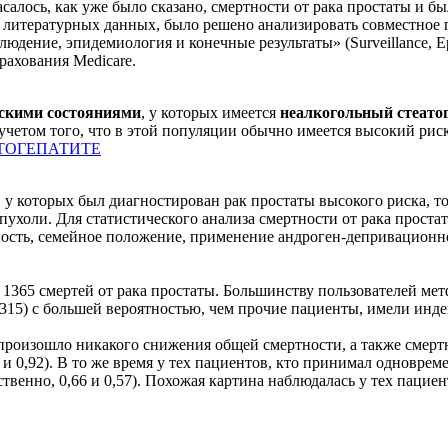
алось, как уже было сказано, смертности от рака простаты и б
х литературных данных, было решено анализировать совместное
ие, эпидемиология и конечные результаты» (Surveillance, Epid
рахования Medicare.
ескими состояниями
, у которых имеется
неалкогольный стеато
с учетом того, что в этой популяции обычно имеется высокий рис
ТОГЕПАТИТЕ
у которых был диагностирован рак простаты высокого риска, то
опухоли. Для статистического анализа смертности от рака прост
жность, семейное положение, применение андроген-депривационн
о 1365 смертей от рака простаты. Большинству пользователей м
315) с большей вероятностью, чем прочие пациенты, имели инд
 произошло никакого снижения общей смертности, а также смертн
4 и 0,92). В то же время у тех пациентов, кто принимал одновр
твенно, 0,66 и 0,57). Похожая картина наблюдалась у тех пациен