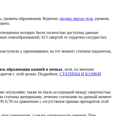
, уровень образования. Курение,
индекс массы тела
, уровень
щина.
в отношении которых были полностью доступны данные
нных новообразований, 613 смертей от сердечно-сосудистых
й наступили у принимавших на тот момент статины пациенток,
иск образования камней в почках
, хотя, по мнению
паратов с этой целью. Подробнее:
СТАТИНЫ И КАМНИ
ми опухолями; также не было ассоциаций между смертностью
ими статины женщинами, лечение статинами на данный момент
Р) 0,78 по сравнению с отсутствием приема препаратов этой
этих препаратов, а также длительности лечения. При