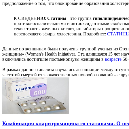
предположение о том, что блокирование образования холестери
К СВЕДЕНИЮ:
Статины
- это группа
гиполипидемичес
противовоспалительными и антиоксидантными свойствами
секвестранты желчных кислот, ингибиторы пропротеиново
переносящего эфиры холестерина. Подробнее:
СТАТИНЫ
Данные по женщинам были получены группой ученых из Стен
женщины» (Women's Health Initiative). Эта длившаяся 15 лет н
включались достигшие постменопаузы женщины в
возрасте
50-
В рамках данного анализа изучались ассоциации между отсутст
частотой смертей от злокачественных новообразований – с др
Комбинация кларитромицина со статинами. О не