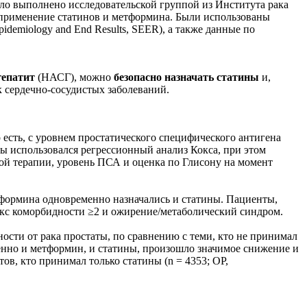
ыло выполнено исследовательской группой из Института рака
 применение статинов и метформина. Были использованы
emiology and End Results, SEER), а также данные по
гепатит
(НАСГ), можно
безопасно назначать статины
и,
к сердечно-сосудистых заболеваний.
 есть, с уровнем простатического специфического антигена
аты использовался регрессионный анализ Кокса, при этом
ой терапии, уровень ПСА и оценка по Глисону на момент
етформина одновременно назначались и статины. Пациенты,
екс коморбидности ≥2 и ожирение/метаболический синдром.
ости от рака простаты, по сравнению с теми, кто не принимал
еменно и метформин, и статины, произошло значимое снижение и
тов, кто принимал только статины (n = 4353; ОР,