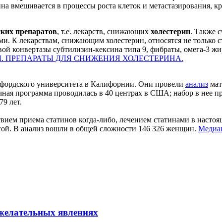
на вмешивается в процессы роста клеток и метастазирования, к
ких препаратов
, т.е. лекарств, снижающих
холестерин
. Также 
. К лекарствам, снижающим холестерин, относятся не только с
й конвертазы субтилизин‐кексина типа 9, фибраты, омега‐3 жи
. ПРЕПАРАТЫ ДЛЯ СНИЖЕНИЯ ХОЛЕСТЕРИНА.
фордского университета в Калифорнии. Они провели
анализ
мат
аучная программа проводилась в 40 центрах в США; набор в нее 
79 лет.
вием приема статинов когда-либо, лечением статинами в настоя
угой. В анализ вошли в общей сложности 146 326 женщин.
Медиа
желательных явлениях