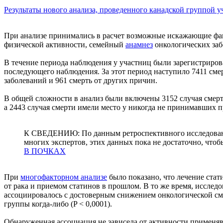
Результаты нового анализа, проведенного канадской группой уч
При анализе принимались в расчет возможные искажающие факт
физической активности, семейный
анамнез
онкологических заб
В течение периода наблюдения у участниц были зарегистриро
последующего наблюдения. За этот период наступило 7411 смер
заболеваний и 961 смерть от других причин.
В общей сложности в анализ были включены 3152 случая смерт
а 2443 случая смерти имели место у никогда не принимавших
К СВЕДЕНИЮ: По данным ретроспективного исследован
многих экспертов, этих данных пока не достаточно, чтоб
В ПОЧКАХ
При
многофакторном анализе
было показано, что лечение стат
от рака и приемом статинов в прошлом. В то же время, иссле
ассоциировалось с достоверным снижением онкологической см
группы когда-либо (P < 0,0001).
Обнаруженная ассоциация не зависела от активности применяв