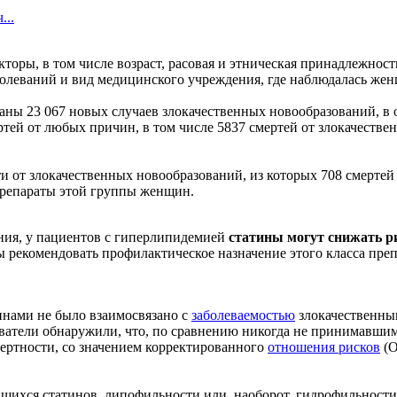
...
оры, в том числе возраст, расовая и этническая принадлежность
олеваний и вид медицинского учреждения, где наблюдалась жен
ваны 23 067 новых случаев злокачественных новообразований, 
тей от любых причин, в том числе 5837 смертей от злокачестве
и от злокачественных новообразований, из которых 708 смерте
 препараты этой группы женщин.
ия, у пациентов с гиперлипидемией
статины могут снижать р
ы рекомендовать профилактическое назначение этого класса пре
инами не было взаимосвязано с
заболеваемостью
злокачественны
дователи обнаружили, что, по сравнению никогда не принимавш
ертности, со значением корректированного
отношения рисков
(О
шихся статинов, липофильности или, наоборот, гидрофильности 