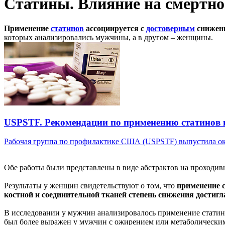
Статины. Влияние на смертно
Применение
статинов
ассоциируется с
достоверным
снижен
которых анализировались мужчины, а в другом – женщины.
USPSTF. Рекомендации по применению статинов 
Рабочая группа по профилактике США (USPSTF) выпустила око
Обе работы были представлены в виде абстрактов на проходи
Результаты у женщин свидетельствуют о том, что
применение с
костной и соединительной тканей степень снижения достиг
В исследовании у мужчин анализировалось применение статино
был более выражен у мужчин с ожирением или метаболическим