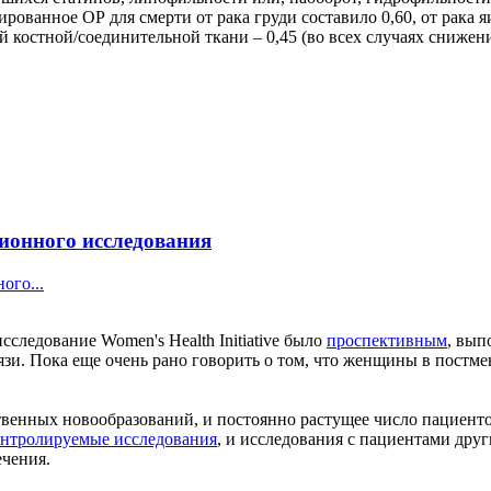
ванное ОР для смерти от рака груди составило 0,60, от рака яич
ей костной/соединительной ткани – 0,45 (во всех случаях сниже
ионного исследования
ого...
следование Women's Health Initiative было
проспективным
, вып
вязи. Пока еще очень рано говорить о том, что женщины в пост
венных новообразований, и постоянно растущее число пациенто
нтролируемые исследования
, и исследования с пациентами друг
ечения.