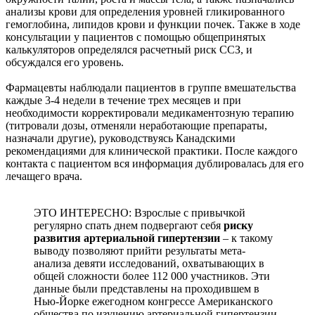
анализы крови для определения уровней гликированного
гемоглобина, липидов крови и функции почек. Также в ходе
консультации у пациентов с помощью общепринятых
калькуляторов определялся расчетный риск ССЗ, и
обсуждался его уровень.
Фармацевты наблюдали пациентов в группе вмешательства
каждые 3-4 недели в течение трех месяцев и при
необходимости корректировали медикаментозную терапию
(титровали дозы, отменяли неработающие препараты,
назначали другие), руководствуясь Канадскими
рекомендациями для клинической практики. После каждого
контакта с пациентом вся информация дублировалась для его
лечащего врача.
ЭТО ИНТЕРЕСНО: Взрослые с привычкой
регулярно спать днем подвергают себя
риску
развития артериальной гипертензии
– к такому
выводу позволяют прийти результаты мета-
анализа девяти исследований, охватывающих в
общей сложности более 112 000 участников. Эти
данные были представлены на проходившем в
Нью-Йорке ежегодном конгрессе Американского
общества по изучению артериальной гипертензии