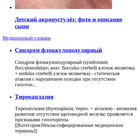
Детский акропустулёз: фото и описание
сыпи
Медицинский словарь
Cиндром флоккулонодулярный
Синдром флоккулонодулярный (syndromum
flocculonodulare; анат. flocculus cerebelli клочок мозжечка
+ nodulus cerebelli узелок мозжечка) - статическая
атаксия с нарушением походки при отсутствии
гипотон...
Тиреоаплазия
Тиреоаплазия (thyreoaplasia; тирео- + аплазия) - аномалия
развития: отсутствие щитовидной железы; проявляется
признаками гипотиреоза.
[[Категория:Неклассифицированные медицинские
термины]]