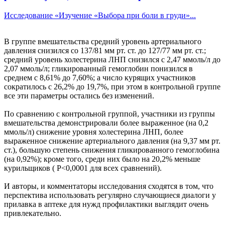
Исследование «Изучение «Выбора при боли в груди»...
В группе вмешательства средний уровень артериального
давления снизился со 137/81 мм рт. ст. до 127/77 мм рт. ст.;
средний уровень холестерина ЛНП снизился с 2,47 ммоль/л до
2,07 ммоль/л; гликированный гемоглобин понизился в
среднем с 8,61% до 7,60%; а число курящих участников
сократилось с 26,2% до 19,7%, при этом в контрольной группе
все эти параметры остались без изменений.
По сравнению с контрольной группой, участники из группы
вмешательства демонстрировали более выраженное (на 0,2
ммоль/л) снижение уровня холестерина ЛНП, более
выраженное снижение артериального давления (на 9,37 мм рт.
ст.), большую степень снижения гликированного гемоглобина
(на 0,92%); кроме того, среди них было на 20,2% меньше
курильщиков ( P<0,0001 для всех сравнений).
И авторы, и комментаторы исследования сходятся в том, что
перспектива использовать регулярно случающиеся диалоги у
прилавка в аптеке для нужд профилактики выглядит очень
привлекательно.