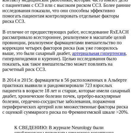
с пациентами с ССЗ или с высоким риском ССЗ. Более ранние
исследования показали, что они способны эффективно
помогать пациентам контролировать отдельные факторы
риска ССЗ.
В отличие от предшествующих работ, исследование RxEACH
рассматривало всестороннее, реализуемое в масштабе целой
провинции, реализуемое фармацевтами вмешательство по
коррекции четырех факторов риска (как уже говорилось
выше, это были сахарный диабет,
артериальная гипертензия
,
гиперлипидемия и курение). Целью исследования было
показать, как такое вмешательство может повлиять на
расчетный риск ССЗ.
В 2014 и 2015г. фармацевты в 56 расположенных в Альберте
практиках выявили и рандомизировали 723 взрослых
пациента в возрасте 18 лет и старше, которые имели сахарный
диабет, хронические болезни почек, церебро-васкулярные
болезни, сердечно-сосудистые заболевания, поражения
периферических артерий или множественные факторы риска
с оценкой суммарного риска по Фремингемской шкале >20%.
К СВЕДЕНИЮ: В журнале Neurology были
опубликованы результаты шведского когортного