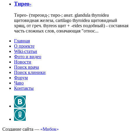
Тирео-
Тирео- (тиреоид-; тиро-; анат. glandula thyroidea
щитовидная железа, cartilago thyroidea щитовидный
хрящ, от греч. thyreos щит + -eides подобный) - составная
часть сложных слов, означающая "относ...
Главная
О проекте
Wiki-статьи
Фото и видео
Новости
Поиск врача
Поиск клиники
Форум
Чаво
Контакты
Создание сайта —
«Мибок»