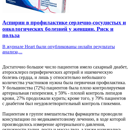
Аспирин в профилактике сердечно-сосудистых и
онкологических болезней у женщин. Риск и
польза
В журнале Heart были опубликованы онлайн результаты
анализа,...
Достаточно большое число пациентов имело сахарный диабет,
атеросклероз периферических артерий и ишемическую
болезнь сердца, и лишь у относительно небольшого
количества участников нужна была первичная профилактика.
У большинства (72%) пациентов была плохо контролируемая
артериальная гиперензия, у 59% - плохой контроль липидов
крови, 27% продолжали курить; кроме того, у 79% пациентов
с диабетом был неудовлетворительный контроль гликемии.
Пациентам в группе вмешательства фармацевты проводили
консультацию по медикаментозному лечению, в ходе которой
производилось измерение артериального давления,
окружности талии, роста и массы тела, а также назначались