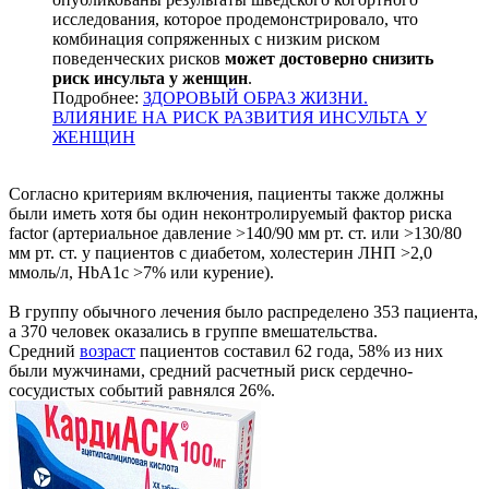
исследования, которое продемонстрировало, что
комбинация сопряженных с низким риском
поведенческих рисков
может достоверно снизить
риск инсульта у женщин
.
Подробнее:
ЗДОРОВЫЙ ОБРАЗ ЖИЗНИ.
ВЛИЯНИЕ НА РИСК РАЗВИТИЯ ИНСУЛЬТА У
ЖЕНЩИН
Согласно критериям включения, пациенты также должны
были иметь хотя бы один неконтролируемый фактор риска
factor (артериальное давление >140/90 мм рт. ст. или >130/80
мм рт. ст. у пациентов с диабетом, холестерин ЛНП >2,0
ммоль/л, HbA1c >7% или курение).
В группу обычного лечения было распределено 353 пациента,
а 370 человек оказались в группе вмешательства.
Средний
возраст
пациентов составил 62 года, 58% из них
были мужчинами, средний расчетный риск сердечно-
сосудистых событий равнялся 26%.