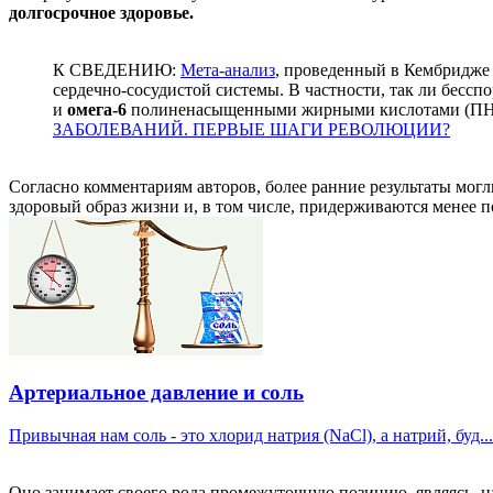
долгосрочное здоровье.
К СВЕДЕНИЮ:
Мета-анализ
, проведенный в Кембридже
сердечно-сосудистой системы. В частности, так ли бес
и
омега-6
полиненасыщенными жирными кислотами (ПНЖ
ЗАБОЛЕВАНИЙ. ПЕРВЫЕ ШАГИ РЕВОЛЮЦИИ?
Согласно комментариям авторов, более ранние результаты могли
здоровый образ жизни и, в том числе, придерживаются менее п
Артериальное давление и соль
Привычная нам соль - это хлорид натрия (NaCl), а натрий, буд...
Оно занимает своего рода промежуточную позицию, являясь, на