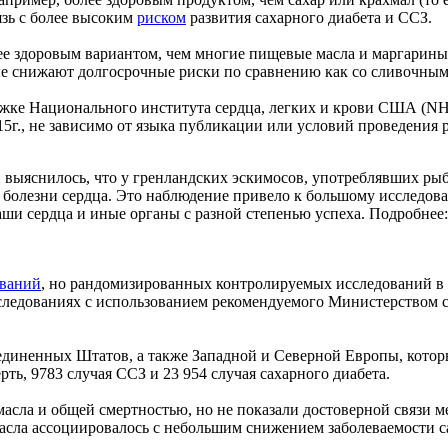
язь с более высоким
риском
развития сахарного диабета и ССЗ.
нее здоровым вариантом, чем многие пищевые масла и маргарины
е снижают долгосрочные риски по сравнению как со сливочным
жке Национального института сердца, легких и крови США (NH
15г., не зависимо от языка публикации или условий проведения 
выяснилось, что у гренландских эскимосов, употреблявших рыб
 болезни сердца. Это наблюдение привело к большому исследова
ши сердца и иные органы с разной степенью успеха. Подробнее
ований
, но рандомизированных контролируемых исследований в
следованиях с использованием рекомендуемого Министерством с
диненных Штатов, а также Западной и Северной Европы, которы
ть, 9783 случая ССЗ и 23 954 случая сахарного диабета.
асла и общей смертностью, но не показали достоверной связи м
 масла ассоциировалось с небольшим снижением заболеваемости 