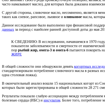
часто намазывают масло), для которых была доказана взаимосв
С другой стороны, сливочное масло, несомненно, является ме
таких как соевое, рапсовое, льняное и
оливковое
масла, которы
Данное исследование было выполнено при финансовой поддер
данных
за период с наиболее ранней доступной доты до мая 20
К СВЕДЕНИЮ: В исследовании, начавшемся в 1970 году, 
показатели заболеваемости и смертности от ишемической
пор
рыбий жир, омега-3 и омега-6
пытаются покорить на
ЖИРЕ
В общей сложности они обнаружили девять
когортных исслед
стандартизировали потребление сливочного масла в разных ис
одна столовая ложка).
В окончательный анализ вошли 15 национальных когорт из Сое
которых были зарегистрированы в общей сложности 28 271 смер
Результаты показали слабую ассоциацию между потреблением м
болезнью сердца (ИБС) и
инсультом
. Более того, потребление