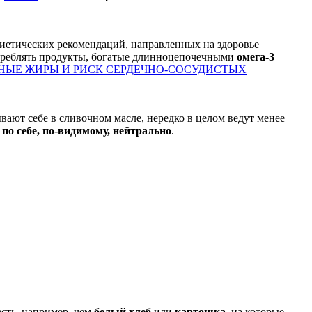
иетических рекомендаций, направленных на здоровье
отреблять продукты, богатые длинноцепочечными
омега-3
ЫЕ ЖИРЫ И РИСК СЕРДЕЧНО-СОСУДИСТЫХ
ывают себе в сливочном масле, нередко в целом ведут менее
 по себе, по-видимому, нейтрально
.
есть, например, чем
белый хлеб
или
картошка
, на которые