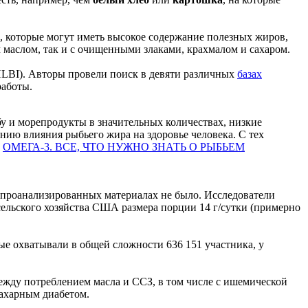
, которые могут иметь высокое содержание полезных жиров,
 маслом, так и с очищенными злаками, крахмалом и сахаром.
LBI). Авторы провели поиск в девяти различных
базах
работы.
у и морепродукты в значительных количествах, низкие
нию влияния рыбьего жира на здоровье человека. С тех
:
ОМЕГА-3. ВСЕ, ЧТО НУЖНО ЗНАТЬ О РЫБЬЕМ
 проанализированных материалах не было. Исследователи
ельского хозяйства США размера порции 14 г/сутки (примерно
е охватывали в общей сложности 636 151 участника, у
ежду потреблением масла и ССЗ, в том числе с ишемической
сахарным диабетом.