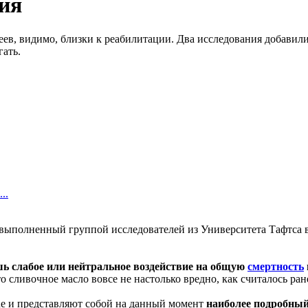
ия
деев, видимо, близки к реабилитации. Два исследования добавил
гать.
..
 выполненный группой исследователей из Университета Тафтса в
шь слабое или нейтральное воздействие на общую
смертность
сливочное масло вовсе не настолько вредно, как считалось ран
e и представляют собой на данный момент
наиболее подробны