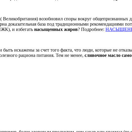
 ( Великобритания) возобновил споры вокруг общепризнанных д
спорна доказательная база под традиционными рекомендациями п
К), и избегать
насыщенных жиров
? Подробнее:
НАСЫЩЕНН
 быть искажены за счет того факта, что люди, которые не отказ
олезного рациона питания. Тем не менее,
сливочное масло само
пример, более здоровым продуктом, чем сахар или крахмал (то 