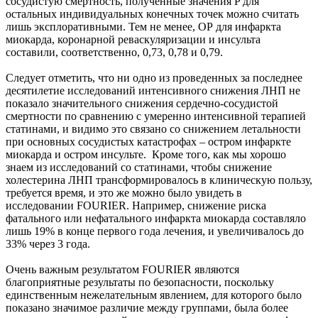
сосудистую смертность, полученные значения P для
остальных индивидуальных конечных точек можно считать
лишь эксплоративными. Тем не менее, ОР для инфаркта
миокарда, коронарной реваскуляризации и инсульта
составили, соответственно, 0,73, 0,78 и 0,79.
Следует отметить, что ни одно из проведенных за последнее
десятилетие исследований интенсивного снижения ЛНП не
показало значительного снижения сердечно-сосудистой
смертности по сравнению с умеренно интенсивной терапией
статинами, и видимо это связано со снижением летальности
при основных сосудистых катастрофах – остром инфаркте
миокарда и остром инсульте. Кроме того, как мы хорошо
знаем из исследований со статинами, чтобы снижение
холестерина ЛНП трансформировалось в клиническую пользу,
требуется время, и это же можно было увидеть в
исследовании FOURIER. Например, снижение риска
фатального или нефатального инфаркта миокарда составляло
лишь 19% в конце первого года лечения, и увеличивалось до
33% через 3 года.
Очень важным результатом FOURIER являются
благоприятные результаты по безопасности, поскольку
единственным нежелательным явлением, для которого было
показано значимое различие между группами, была более