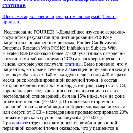
статинов
Шесть месяцев лечения препаратом эволокумаб (Репата,
произво...
Исследование FOURIER («Дальнейшее изучение сердечно-
сосудистых результатов при ингибировании PCSK9 у
пациентов с повышенным риском», Further Cardiovascular
Outcomes Research With PCSK9 Inhibition in Subjects With
Elevated Risk) включало более 27 000 участников с сердечно-
сосудистыми заболеваниями (ССЗ) атеросклеротического
генеза, которые уже получали
статины
. Было показано, что у
пациентов, которые в течение 22 месяцев получали инъекции
эволокумаба в дозах 140 мг каждую неделю или 420 мг раз в
месяц, риск комбинированной конечной точки, в состав
которой входили инфаркт миокарда, инсульт, смерть от ССЗ,
коронарная реваскуляризация и госпитализация в связи с
нестабильной стенокардией, был на 15% ниже, чем на фоне
инъекций плацебо (P<0,001). По ключевой вторичной
конечной точке – комбинации инфаркта миокарда, инсульта
или смерти от ССЗ – исследование продемонстрировало 20%
снижение риска в группе эволокумаба (P<0,001).
При
анализе
отдельных компонентов комбинированной
первичной конечной точки оказалось, что у пациентов в