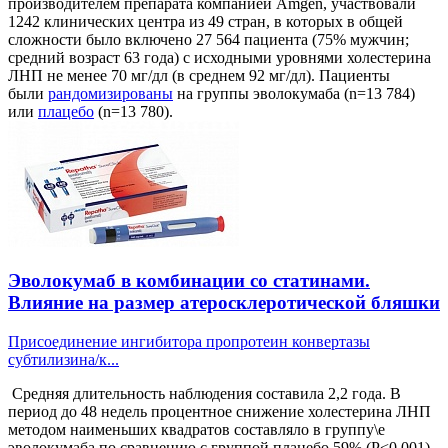
производителем препарата компанией Amgen, участвовали
1242 клинических центра из 49 стран, в которых в общей
сложности было включено 27 564 пациента (75% мужчин;
средний возраст 63 года) с исходными уровнями холестерина
ЛНП не менее 70 мг/дл (в среднем 92 мг/дл). Пациенты
были
рандомизированы
на группы эволокумаба (n=13 784)
или
плацебо
(n=13 780).
Эволокумаб в комбинации со статинами.
Влияние на размер атеросклеротической бляшки
Присоединение ингибитора пропротеин конвертазы
субтилизина/к...
Средняя длительность наблюдения составила 2,2 года. В
период до 48 недель процентное снижение холестерина ЛНП
методом наименьших квадратов составляло в группу\е
эволокумаба по сравнению с группой плацебо 59% (P<0,001).