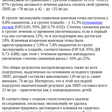
87% группы активного лечения удалось снизить свой уровень
ЛНП до <70 мг/дл, а 42 – до <25 мг/дл.
В группе эволокумаба первичная конечная точка наступила у
9,8% пациентов, а в группе плацебо – у 11,3% (
отношение
рисков
[ОР] 0,85, 95% ДИ 0,79–0,92). Степень снижения риска
в группе лечения со временем увеличивалась: если в первый
год она составляла 12%, то в последующем она достигала
19%. Ключевая вторичная конечная точка была
зарегистрирована у 5,9% и 7,4% пациентов из групп
эволокумаба и плацебо, соответственно (ОР 0,8, 95% ДИ
0,73–0,88), при этом с течением времени наблюдалось
увеличение степени снижения риска с 16% до 25%.
Эти общие результаты воспроизводились также во всех
подгруппах, выделенных на основании исходного уровня
ЛНП, который составлял максимально 126 мг/дл и, самое
меньшее, 74 мг/дл. Интересно, что в этой последней
подгруппе окончательный результат для ЛНП составил всего
22 мг/дл – практически как у новорожденных детей.
В соответствии с планом статистического анализа
исследования, поскольку эволокумабу не удалось
продемонстрировать достоверного влияния на сердечно-