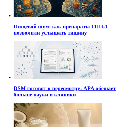
Пищевой шум: как препараты ГПП-1
позволили услышать тишину
DSM готовят к пересмотру: APA обещает
больше науки и клиники