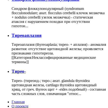
Синдром флоккулонодулярный (syndromum
flocculonodulare; анат. flocculus cerebelli клочок мозжечка
+ nodulus cerebelli узелок мозжечка) - статическая
атаксия с нарушением походки при отсутствии
гипотон...
Тиреоаплазия
Тиреоаплазия (thyreoaplasia; тирео- + аплазия) - аномалия
развития: отсутствие щитовидной железы; проявляется
признаками гипотиреоза.
[[Категория:Неклассифицированные медицинские
термины]]
Тирео-
Тирео- (тиреоид-; тиро-; анат. glandula thyroidea
щитовидная железа, cartilago thyroidea щитовидный
хрящ, от греч. thyreos щит + -eides подобный) - составная
часть сложных слов, означающая "относ...
Главная
О проекте