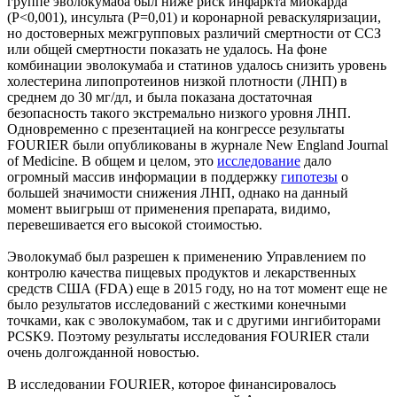
группе эволокумаба был ниже риск инфаркта миокарда
(P<0,001), инсульта (P=0,01) и коронарной реваскуляризации,
но достоверных межгрупповых различий смертности от ССЗ
или общей смертности показать не удалось. На фоне
комбинации эволокумаба и статинов удалось снизить уровень
холестерина липопротеинов низкой плотности (ЛНП) в
среднем до 30 мг/дл, и была показана достаточная
безопасность такого экстремально низкого уровня ЛНП.
Одновременно с презентацией на конгрессе результаты
FOURIER были опубликованы в журнале New England Journal
of Medicine. В общем и целом, это
исследование
дало
огромный массив информации в поддержку
гипотезы
о
большей значимости снижения ЛНП, однако на данный
момент выигрыш от применения препарата, видимо,
перевешивается его высокой стоимостью.
Эволокумаб был разрешен к применению Управлением по
контролю качества пищевых продуктов и лекарственных
средств США (FDA) еще в 2015 году, но на тот момент еще не
было результатов исследований с жесткими конечными
точками, как с эволокумабом, так и с другими ингибиторами
PCSK9. Поэтому результаты исследования FOURIER стали
очень долгожданной новостью.
В исследовании FOURIER, которое финансировалось