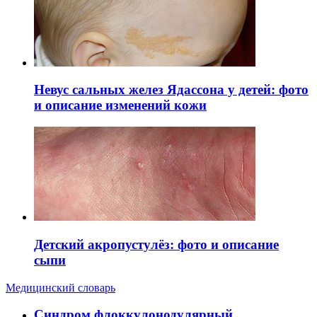
Невус сальных желез Ядассона у детей: фото
и описание изменений кожи
Детский акропустулёз: фото и описание
сыпи
Медицинский словарь
Cиндром флоккулонодулярный