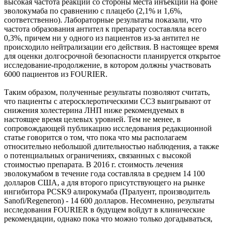
высокая частота реакций со стороны места инъекции на фоне
эволокумаба по сравнению с плацебо (2,1% и 1,6%,
соответственно). Лабораторные результаты показали, что
частота образования антител к препарату составляла всего
0,3%, причем ни у одного из пациентов из-за антител не
происходило нейтрализации его действия. В настоящее время
для оценки долгосрочной безопасности планируется открытое
исследование-продолжение, в котором должны участвовать
6000 пациентов из FOURIER.
Таким образом, полученные результаты позволяют считать,
что пациенты с атеросклеротическими ССЗ выигрывают от
снижения холестерина ЛНП ниже рекомендуемых в
настоящее время целевых уровней. Тем не менее, в
сопровождающей публикацию исследования редакционной
статье говорится о том, что пока что мы располагаем
относительно небольшой длительностью наблюдения, а также
о потенциальных ограничениях, связанных с высокой
стоимостью препарата. В 2016 г. стоимость лечения
эволокумабом в течение года составляла в среднем 14 100
долларов США, а для второго присутствующего на рынке
ингибитора PCSK9 алирокумаба (Пралуент, производитель
Sanofi/Regeneron) - 14 600 долларов. Несомненно, результаты
исследования FOURIER в будущем войдут в клинические
рекомендации, однако пока что можно только догадываться,