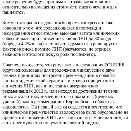
какие решения будут принимать страховые компании
относительно возмещения стоимости такого лечения для
пациентов.
Комментаторы исследования во время конгресса также
говорили о том, что сохраняющаяся в популяции
исследования относительно высокая частота клинических
событий даже при снижении уровня ЛНП до 30 мг/дл
(порядка 4,2% в год) заставляет задуматься о роли других
факторов риска помимо ЛНП (разумеется, не отрицая
важность и этиологическую роль последнего).
Наконец, ожидается, что результаты исследования FOURIER
будут использованы для продолжения дискуссии о двух
разных принципах построения рекомендации в области
гиполипидемической терапии – исходя из процентного
снижения ЛНП, как в последних американских
рекомендациях 2013 г., или исходя из достижения тех или
иных абсолютных значений этого показателя (целевых
уровней), как в рекомендациях Европейского общества
кардиологов. На первый взгляд создается впечатление, что
клиническое преимущество эволокумаба было обусловлено не
процентом снижения ЛНП, а его достигнутым диапазоном, то
есть, преимущество получает последний подход.