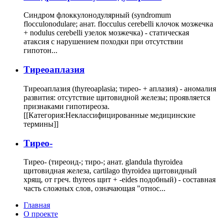
Синдром флоккулонодулярный (syndromum
flocculonodulare; анат. flocculus cerebelli клочок мозжечка
+ nodulus cerebelli узелок мозжечка) - статическая
атаксия с нарушением походки при отсутствии
гипотон...
Тиреоаплазия
Тиреоаплазия (thyreoaplasia; тирео- + аплазия) - аномалия
развития: отсутствие щитовидной железы; проявляется
признаками гипотиреоза.
[[Категория:Неклассифицированные медицинские
термины]]
Тирео-
Тирео- (тиреоид-; тиро-; анат. glandula thyroidea
щитовидная железа, cartilago thyroidea щитовидный
хрящ, от греч. thyreos щит + -eides подобный) - составная
часть сложных слов, означающая "относ...
Главная
О проекте