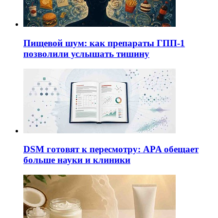
Пищевой шум: как препараты ГПП-1
позволили услышать тишину
DSM готовят к пересмотру: APA обещает
больше науки и клиники