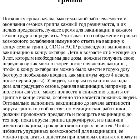
Поскольку сроки начала, максимальной заболеваемости и
окончания сезонов гриппа каждый год различаются, и их
нельзя предсказать, лучшее время для вакцинации в каждом
сезоне трудно определить. Учитывая это соображение и риски
возможного ослабления иммунного ответа на вакцину к
концу сезона гриппа, CDC и ACIP рекомендуют выполнить
вакцинацию к концу октября. Дети в возрасте от 6 месяцев до
8 лет, которым необходимы две дозы, должны получить свою
первую дозу как можно скорее после появления вакцины,
чтобы к концу октября им можно было ввести вторую дозу
(которую необходимо вводить как минимум через 4 недели
после первой дозы). У людей, которым нужна только одна
доза для грядущего сезона, ранняя вакцинация, например, в
июле или августе, может привести к снижению защиты от
гриппа в конце сезона; особенно это касается пожилых людей.
Оптимально выполнить вакцинацию до начала активности
вируса гриппа в сообществе, но медицинские работники
должны продолжать предлагать и поощрять вакцинацию до
тех пор, пока вирусы гриппа циркулируют, и в наличии
имеются вакцины, срок действия которых не истек. Чтобы
избежать упущенных возможностей для вакцинации, ее
можно предлагать пациентам при плановых визитах к врачу и