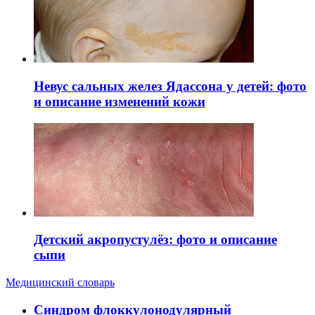
Невус сальных желез Ядассона у детей: фото
и описание изменений кожи
Детский акропустулёз: фото и описание
сыпи
Медицинский словарь
Cиндром флоккулонодулярный