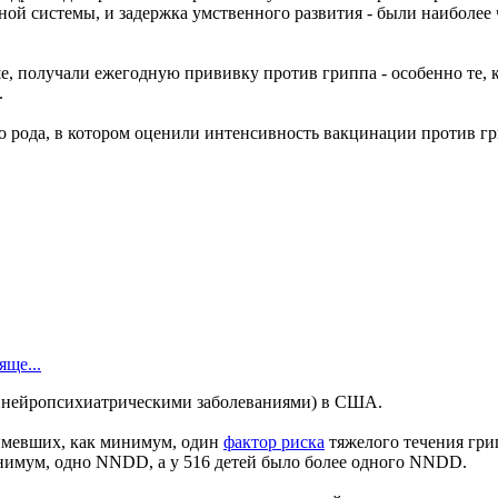
ной системы, и задержка умственного развития - были наиболе
рше, получали ежегодную прививку против гриппа - особенно те
.
го рода, в котором оценили интенсивность вакцинации против 
ще...
и и нейропсихиатрическими заболеваниями) в США.
 имевших, как минимум, один
фактор риска
тяжелого течения грип
минимум, одно NNDD, а у 516 детей было более одного NNDD.