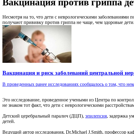
Вакцинация против гриппа де
Несмотря на то, что дети с неврологическими заболеваниям
получают прививку против гриппа не чаще, чем здоровые дет
Вакцинация и риск заболеваний центральной не
В проведенных ранее исследованиях сообщалось о том, что неко
Это исследование, проведенное учеными из Центра по контро
не знаком тот факт, что дети с неврологическими расстройств
Детский церебральный паралич (ДЦП),
эпилепсия
, задержка у
детей.
Ведущий автор исследования, Dr.Michael J.Smith, профессор 