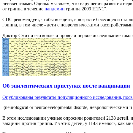
неизвестными. Однако мы знаем, что нарушения развития нерв
от гриппа в течение
пандемии
гриппа 2009 H1N1".
CDC рекомендует, чтобы все дети, в возрасте 6 месяцев и ста
гриппа, в том числе - дети с неврологическими расстройствами
Доктор Смит и его коллеги провели первое исследование тако
Об эпилептических приступах после вакцинации
Опубликованы результаты популяционного исследования, посвя
(neurological or neurodevelopmental disorde, неврологическим
В этом исследовании ученые опросили родителей 2138 детей,
вакцины против гриппа. Из этих детей, у 1143 имелось, как 