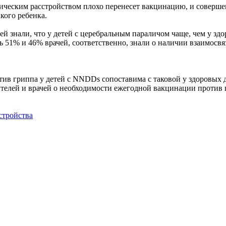
огическим расстройством плохо перенесет вакцинацию, и соверше
акого ребенка.
й знали, что у детей с церебральным параличом чаще, чем у здо
 51% и 46% врачей, соответственно, знали о наличии взаимосвя
ив гриппа у детей с NNDDs сопоставима с таковой у здоровых д
ителей и врачей о необходимости ежегодной вакцинации против 
стройства