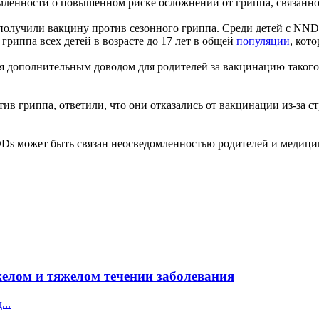
омленности о повышенном риске осложнений от гриппа, связанн
получили вакцину против сезонного гриппа. Среди детей с NND
риппа всех детей в возрасте до 17 лет в общей
популяции
, кот
я дополнительным доводом для родителей за вакцинацию такого 
отив гриппа, ответили, что они отказались от вакцинации из-за
Ds может быть связан неосведомленностью родителей и медицин
желом и тяжелом течении заболевания
...