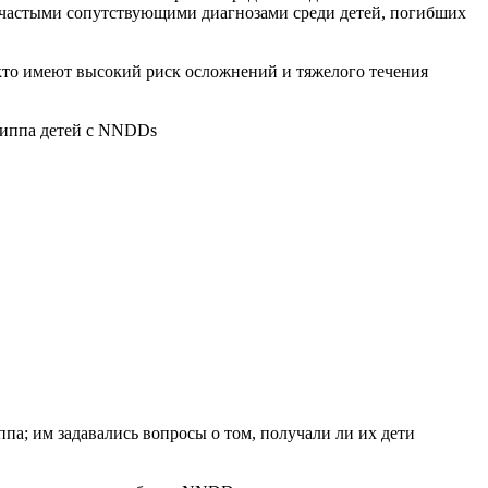
е частыми сопутствующими диагнозами среди детей, погибших
, кто имеют высокий риск осложнений и тяжелого течения
гриппа детей с NNDDs
па; им задавались вопросы о том, получали ли их дети