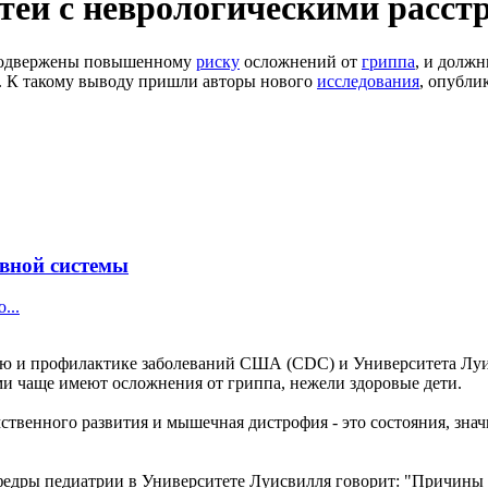
тей с неврологическими расст
и подвержены повышенному
риску
осложнений от
гриппа
, и долж
и. К такому выводу пришли авторы нового
исследования
, опубли
рвной системы
...
лю и профилактике заболеваний США (CDC) и Университета Луис
ами чаще имеют осложнения от гриппа, нежели здоровые дети.
мственного развития и мышечная дистрофия - это состояния, зн
кафедры педиатрии в Университете Луисвилля говорит: "Причины