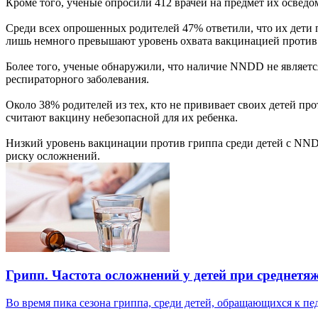
Кроме того, ученые опросили 412 врачей на предмет их освед
Среди всех опрошенных родителей 47% ответили, что их дети 
лишь немного превышают уровень охвата вакцинацией против г
Более того, ученые обнаружили, что наличие NNDD не являетс
респираторного заболевания.
Около 38% родителей из тех, кто не прививает своих детей пр
считают вакцину небезопасной для их ребенка.
Низкий уровень вакцинации против гриппа среди детей с NND
риску осложнений.
Грипп. Частота осложнений у детей при среднетя
Во время пика сезона гриппа, среди детей, обращающихся к пед