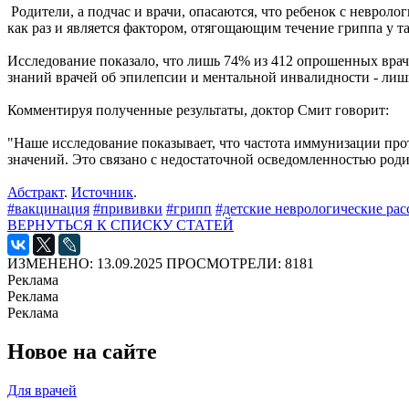
Родители, а подчас и врачи, опасаются, что ребенок с неврол
как раз и является фактором, отягощающим течение гриппа у т
Исследование показало, что лишь 74% из 412 опрошенных враче
знаний врачей об эпилепсии и ментальной инвалидности - лишь
Комментируя полученные результаты, доктор Смит говорит:
"Наше исследование показывает, что частота иммунизации прот
значений. Это связано с недостаточной осведомленностью род
Абстракт
.
Источник
.
#вакцинация
#прививки
#грипп
#детские неврологические рас
ВЕРНУТЬСЯ К СПИСКУ СТАТЕЙ
ИЗМЕНЕНО: 13.09.2025
ПРОСМОТРЕЛИ: 8181
Реклама
Реклама
Реклама
Новое на сайте
Для врачей