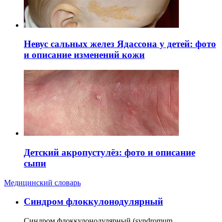
Невус сальных желез Ядассона у детей: фото
и описание изменений кожи
Детский акропустулёз: фото и описание
сыпи
Медицинский словарь
Cиндром флоккулонодулярный
Синдром флоккулонодулярный (syndromum