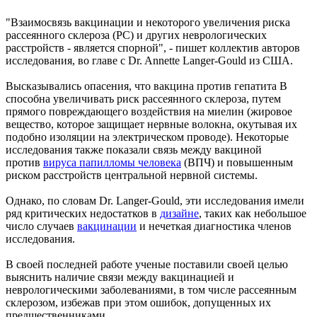
"Взаимосвязь вакцинации и некоторого увеличения риска
рассеянного склероза (РС) и других неврологических
расстройств - является спорной", - пишет коллектив авторов
исследования, во главе с Dr. Annette Langer-Gould из США.
Высказывались опасения, что вакцина против гепатита В
способна увеличивать риск рассеянного склероза, путем
прямого повреждающего воздействия на миелин (жировое
вещество, которое защищает нервные волокна, окутывая их
подобно изоляции на электрическом проводе). Некоторые
исследования также показали связь между вакциной
против
вируса папилломы человека
(ВПЧ) и повышенным
риском расстройств центральной нервной системы.
Однако, по словам Dr. Langer-Gould, эти исследования имели
ряд критических недостатков в
дизайне
, таких как небольшое
число случаев
вакцинации
и нечеткая диагностика членов
исследования.
В своей последней работе ученые поставили своей целью
выяснить наличие связи между вакцинацией и
неврологическими заболеваниями, в том числе рассеянным
склерозом, избежав при этом ошибок, допущенных их
предшественниками.