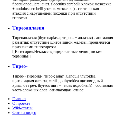
flocculonodulare; анат. flocculus cerebelli клочок мозжечка
+ nodulus cerebelli узелок мозжечка) - статическая
атаксия с нарушением походки при отсутствии
гипотон...
Тиреоаплазия
Тиреоаплазия (thyreoaplasia; тирео- + аплазия) - аномалия
развития: отсутствие щитовидной железы; проявляется
признаками гипотиреоза.
[[Категория:Неклассифицированные медицинские
термины]]
Тирео-
Тирео- (тиреоид-; тиро-; анат. glandula thyroidea
щитовидная железа, cartilago thyroidea щитовидный
хрящ, от греч. thyreos щит + -eides подобный) - составная
часть сложных слов, означающая "относ...
Главная
О проекте
Wiki-статьи
Фото и видео