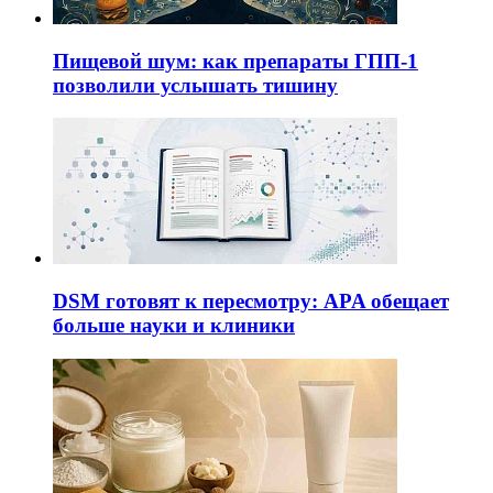
Пищевой шум: как препараты ГПП-1
позволили услышать тишину
DSM готовят к пересмотру: APA обещает
больше науки и клиники