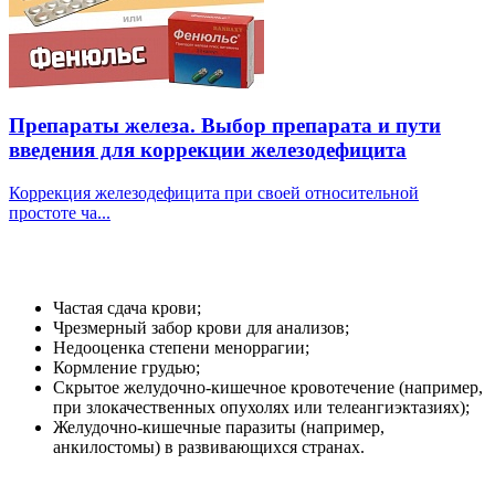
Препараты железа. Выбор препарата и пути
введения для коррекции железодефицита
Коррекция железодефицита при своей относительной
простоте ча...
Частая сдача крови;
Чрезмерный забор крови для анализов;
Недооценка степени меноррагии;
Кормление грудью;
Скрытое желудочно-кишечное кровотечение (например,
при злокачественных опухолях или телеангиэктазиях);
Желудочно-кишечные паразиты (например,
анкилостомы) в развивающихся странах.