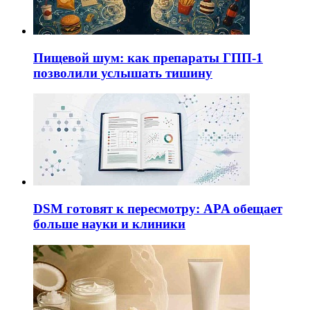
Пищевой шум: как препараты ГПП-1
позволили услышать тишину
DSM готовят к пересмотру: APA обещает
больше науки и клиники