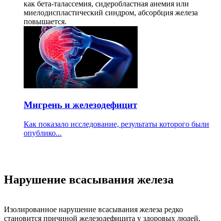
как бета-талассемия, сидеробластная анемия или
миелодиспластический синдром, абсорбция железа
повышается.
Мигрень и железодефицит
Как показало исследование, результаты которого были
опублико...
Нарушение всасывания железа
Изолированное нарушение всасывания железа редко
становится причиной железодефицита у здоровых людей,