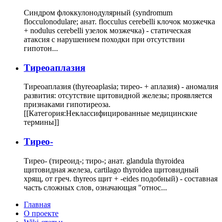
Синдром флоккулонодулярный (syndromum
flocculonodulare; анат. flocculus cerebelli клочок мозжечка
+ nodulus cerebelli узелок мозжечка) - статическая
атаксия с нарушением походки при отсутствии
гипотон...
Тиреоаплазия
Тиреоаплазия (thyreoaplasia; тирео- + аплазия) - аномалия
развития: отсутствие щитовидной железы; проявляется
признаками гипотиреоза.
[[Категория:Неклассифицированные медицинские
термины]]
Тирео-
Тирео- (тиреоид-; тиро-; анат. glandula thyroidea
щитовидная железа, cartilago thyroidea щитовидный
хрящ, от греч. thyreos щит + -eides подобный) - составная
часть сложных слов, означающая "относ...
Главная
О проекте