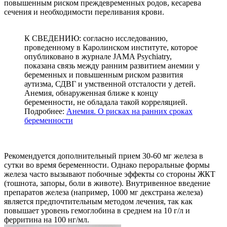
повышенным риском преждевременных родов, кесарева
сечения и необходимости переливания крови.
К СВЕДЕНИЮ: согласно исследованию,
проведенному в Каролинском институте, которое
опубликовано в журнале JAMA Psychiatry,
показана связь между ранним развитием анемии у
беременных и повышенным риском развития
аутизма, СДВГ и умственной отсталости у детей.
Анемия, обнаруженная ближе к концу
беременности, не обладала такой корреляцией.
Подробнее:
Анемия. О рисках на ранних сроках
беременности
Рекомендуется дополнительный прием 30-60 мг железа в
сутки во время беременности. Однако пероральные формы
железа часто вызывают побочные эффекты со стороны ЖКТ
(тошнота, запоры, боли в животе). Внутривенное введение
препаратов железа (например, 1000 мг декстрана железа)
является предпочтительным методом лечения, так как
повышает уровень гемоглобина в среднем на 10 г/л и
ферритина на 100 нг/мл.