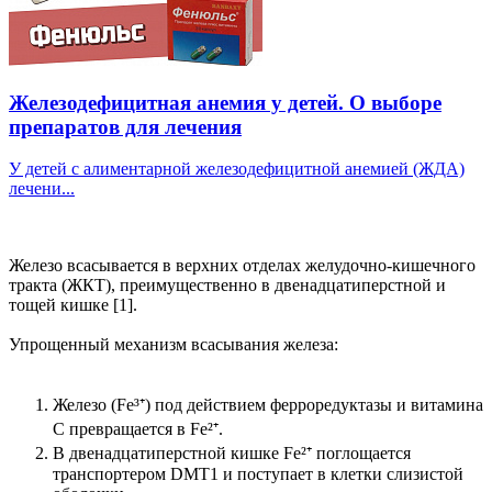
Железодефицитная анемия у детей. О выборе
препаратов для лечения
У детей с алиментарной железодефицитной анемией (ЖДА)
лечени...
Железо всасывается в верхних отделах желудочно-кишечного
тракта (ЖКТ), преимущественно в двенадцатиперстной и
тощей кишке [1].
Упрощенный механизм всасывания железа:
Железо (Fe³⁺) под действием ферроредуктазы и витамина
С превращается в Fe²⁺.
В двенадцатиперстной кишке Fe²⁺ поглощается
транспортером DMT1 и поступает в клетки слизистой