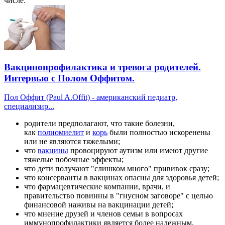
числе:
Вакцинопрофилактика и тревога родителей.
Интервью с Полом Оффитом.
Пол Оффит (Paul A.Offit) - американский педиатр,
специализир...
родители предполагают, что такие болезни,
как
полиомиелит
и
корь
были полностью искоренены
или не являются тяжелыми;
что
вакцины
провоцируют аутизм или имеют другие
тяжелые побочные эффекты;
что дети получают "слишком много" прививок сразу;
что консерванты в вакцинах опасны для здоровья детей;
что фармацевтические компании, врачи, и
правительство повинны в "гнусном заговоре" с целью
финансовой наживы на вакцинации детей;
что мнение друзей и членов семьи в вопросах
иммунопрофилактики является более надежным,