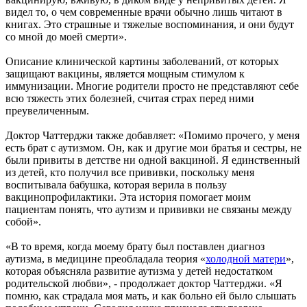
видел то, о чем современные врачи обычно лишь читают в
книгах. Это страшные и тяжелые воспоминания, и они будут
со мной до моей смерти».
Описание клинической картины заболеваний, от которых
защищают вакцины, является мощным стимулом к
иммунизации. Многие родители просто не представляют себе
всю тяжесть этих болезней, считая страх перед ними
преувеличенным.
Доктор Чаттерджи также добавляет: «Помимо прочего, у меня
есть брат с аутизмом. Он, как и другие мои братья и сестры, не
были привиты в детстве ни одной вакциной. Я единственный
из детей, кто получил все прививки, поскольку меня
воспитывала бабушка, которая верила в пользу
вакцинопрофилактики. Эта история помогает моим
пациентам понять, что аутизм и прививки не связаны между
собой».
«В то время, когда моему брату был поставлен диагноз
аутизма, в медицине преобладала теория «
холодной матери
»,
которая объясняла развитие аутизма у детей недостатком
родительской любви», - продолжает доктор Чаттерджи. «Я
помню, как страдала моя мать, и как больно ей было слышать