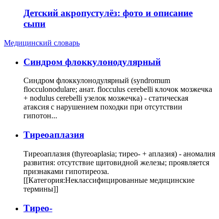
Детский акропустулёз: фото и описание
сыпи
Медицинский словарь
Cиндром флоккулонодулярный
Синдром флоккулонодулярный (syndromum
flocculonodulare; анат. flocculus cerebelli клочок мозжечка
+ nodulus cerebelli узелок мозжечка) - статическая
атаксия с нарушением походки при отсутствии
гипотон...
Тиреоаплазия
Тиреоаплазия (thyreoaplasia; тирео- + аплазия) - аномалия
развития: отсутствие щитовидной железы; проявляется
признаками гипотиреоза.
[[Категория:Неклассифицированные медицинские
термины]]
Тирео-