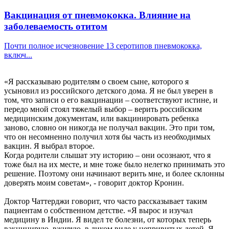
Вакцинация от пневмококка. Влияние на
заболеваемость отитом
Почти полное исчезновение 13 серотипов пневмококка,
включ...
«Я рассказываю родителям о своем сыне, которого я
усыновил из российского детского дома. Я не был уверен в
том, что записи о его вакцинации – соответствуют истине, и
передо мной стоял тяжелый выбор – верить российским
медицинским документам, или вакцинировать ребенка
заново, словно он никогда не получал вакцин. Это при том,
что он несомненно получил хотя бы часть из необходимых
вакцин. Я выбрал второе.
Когда родители слышат эту историю – они осознают, что я
тоже был на их месте, и мне тоже было нелегко принимать это
решение. Поэтому они начинают верить мне, и более склонны
доверять моим советам», - говорит доктор Кронин.
Доктор Чаттерджи говорит, что часто рассказывает таким
пациентам о собственном детстве. «Я вырос и изучал
медицину в Индии. Я видел те болезни, от которых теперь
вакцинирую, вживую, в диком виде у непривитых детей. Я