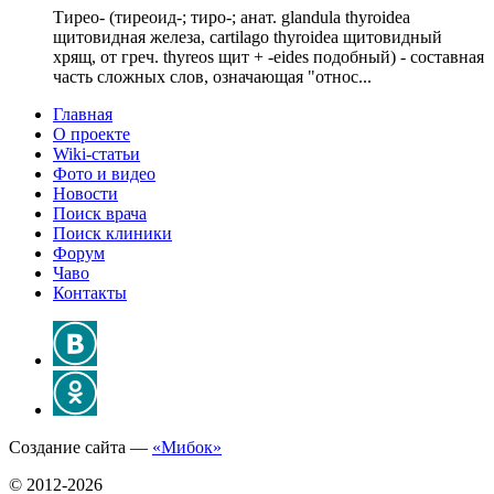
Тирео- (тиреоид-; тиро-; анат. glandula thyroidea
щитовидная железа, cartilago thyroidea щитовидный
хрящ, от греч. thyreos щит + -eides подобный) - составная
часть сложных слов, означающая "относ...
Главная
О проекте
Wiki-статьи
Фото и видео
Новости
Поиск врача
Поиск клиники
Форум
Чаво
Контакты
Создание сайта —
«Мибок»
© 2012-2026