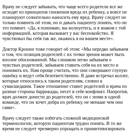
Врачу не следует забывать, что чаще всего родители все же
исходят из принципов снижения вреда их ребенку, а вовсе не
планируют сознательно наносить ему вред. Врачу следует не
только помнить об этом, но и давать пациенту понять, что он
это помнит. «Да, я понимаю, вы волнуетесь, и я знаком с той
информацией, которая вызывает у вас беспокойство. Я
чувствовал бы себя так же, окажись я на вашем месте».
Доктор Кронин тоже говорит об этом: «Мы нередко забываем
о том, что позиция родителей с их точки зрения может быть
вполне обоснованной. Мы слишком легко забываем о
чувствах родителей, забываем ставить себя на их место и
понимать их. Нам проще считать, что они совершают глупую
ошибку и ведут себя безответственно. Я даже встречал коллег,
которые относились к таким родителям, словно к
сумасшедшим. Такое отношение ставит родителей и врача по
разные стороны баррикады, несет в себе конфликт. Напротив,
врач должен донести до родителей, что он с ними в одной
команде, что он хочет добра их ребенку, не меньше чем они
сами».
Врачу следует также избегать сложной медицинской
терминологии, которую пациентам трудно понять. В то же
время не следует чрезмерно упрощать и примитивизировать