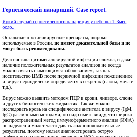
Герпетический панариций. Case report.
Яркий случай герпетического панариция у ребенка 1г3мес,
осло...
Остальные противовирусные препараты, широко
используемые в России,
не имеют доказательной базы и не
могут быть рекомендованы.
Диагностика цитомегаловирусной инфекции сложна, и даже
наличие положительных результатов анализов не всегда
можно связать с имеющимся заболеванием, так как
носительство ЦМВ после первичной инфекции пожизненное
и вирус периодически определяется в секретах (слюна, моча и
т.д.).
Вирус можно выявить методом ПЦР в крови, ликворе, слюне
и других биологических жидкостях. Так же можно
исследовать кровь на специфические антитела к вирусу (IgM,
IgG) различными методами, но надо иметь ввиду, что широко
распространенный метод иммуноферментного анализа (ИФА)
не надежен и может часто давать ложноположительные
результаты, поэтому нельзя диагностировать острую
инфекцию на основании выявления в ИФА положительных