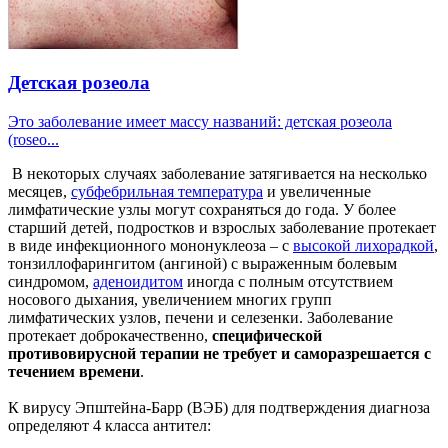
Детская розеола
Это заболевание имеет массу названий: детская розеола
(roseo...
В некоторых случаях заболевание затягивается на несколько
месяцев,
субфебрильная температура
и увеличенные
лимфатические узлы могут сохраняться до года. У более
старший детей, подростков и взрослых заболевание протекает
в виде инфекционного мононуклеоза – с
высокой лихорадкой
,
тонзиллофарингитом (ангиной) с выраженным болевым
синдромом,
аденоидитом
иногда с полным отсутствием
носового дыхания, увеличением многих групп
лимфатических узлов, печени и селезенки. Заболевание
протекает доброкачественно,
специфической
противовирусной терапии не требует и саморазрешается с
течением времени
.
К вирусу Эпштейна-Барр (ВЭБ) для подтверждения диагноза
определяют 4 класса антител: