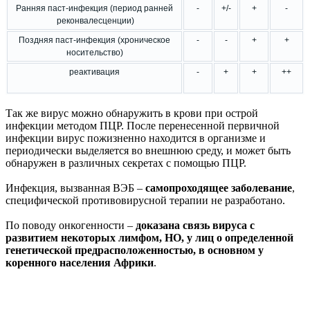
Ранняя паст-инфекция (период ранней
-
+/-
+
-
реконвалесценции)
Поздняя паст-инфекция (хроническое
-
-
+
+
носительство)
реактивация
-
+
+
++
Так же вирус можно обнаружить в крови при острой
инфекции методом ПЦР. После перенесенной первичной
инфекции вирус пожизненно находится в организме и
периодически выделяется во внешнюю среду, и может быть
обнаружен в различных секретах с помощью ПЦР.
Инфекция, вызванная ВЭБ –
самопроходящее заболевание
,
специфической противовирусной терапии не разработано.
По поводу онкогенности –
доказана связь вируса с
развитием некоторых лимфом, НО, у лиц о определенной
генетической предрасположенностью, в основном у
коренного населения Африки
.