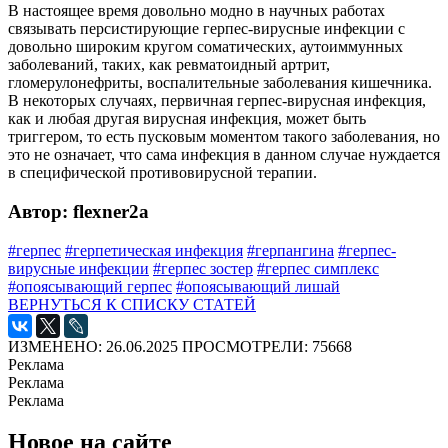
В настоящее время довольно модно в научных работах
связывать персистирующие герпес-вирусные инфекции с
довольно широким кругом соматических, аутоиммунных
заболеваний, таких, как ревматоидный артрит,
гломерулонефриты, воспалительные заболевания кишечника.
В некоторых случаях, первичная герпес-вирусная инфекция,
как и любая другая вирусная инфекция, может быть
триггером, то есть пусковым моментом такого заболевания, но
это не означает, что сама инфекция в данном случае нуждается
в специфической противовирусной терапии.
Автор: flexner2a
#герпес
#герпетическая инфекция
#герпангина
#герпес-
вирусные инфекции
#герпес зостер
#герпес симплекс
#опоясывающий герпес
#опоясывающий лишай
ВЕРНУТЬСЯ К СПИСКУ СТАТЕЙ
ИЗМЕНЕНО: 26.06.2025
ПРОСМОТРЕЛИ: 75668
Реклама
Реклама
Реклама
Новое на сайте