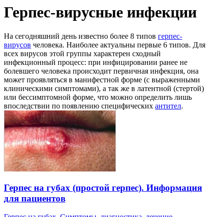
Герпес-вирусные инфекции
На сегодняшний день известно более 8 типов
герпес-
вирусов
человека. Наиболее актуальны первые 6 типов. Для
всех вирусов этой группы характерен сходный
инфекционный процесс: при инфицировании ранее не
болевшего человека происходит первичная инфекция, она
может проявляться в манифестной форме (с выраженными
клиническими симптомами), а так же в латентной (стертой)
или бессимптомной форме, что можно определить лишь
впоследствии по появлению специфических
антител
.
Герпес на губах (простой герпес). Информация
для пациентов
Герпес на губах. Симптомы, диагностика, лечение,