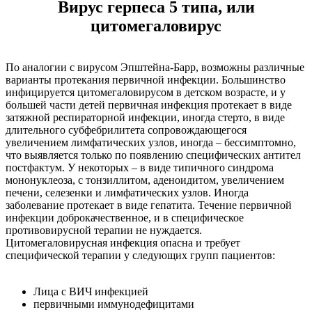
Вирус герпеса 5 типа, или
цитомегаловирус
По аналогии с вирусом Эпштейна-Барр, возможны различные
варианты протекания первичной инфекции. Большинство
инфицируется цитомегаловирусом в детском возрасте, и у
большей части детей первичная инфекция протекает в виде
затяжной респираторной инфекции, иногда стерто, в виде
длительного субфебрилитета сопровождающегося
увеличением лимфатических узлов, иногда – бессимптомно,
что выявляется только по появлению специфических антител
постфактум. У некоторых – в виде типичного синдрома
мононуклеоза, с тонзиллитом, аденоидитом, увеличением
печени, селезенки и лимфатических узлов. Иногда
заболевание протекает в виде гепатита. Течение первичной
инфекции доброкачественное, и в специфическое
противовирусной терапии не нуждается.
Цитомегаловирусная инфекция опасна и требует
специфической терапии у следующих групп пациентов:
Лица с ВИЧ инфекцией
первичными иммунодефицитами