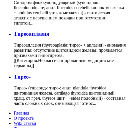
Синдром флоккулонодулярный (syndromum
flocculonodulare; анат. flocculus cerebelli клочок мозжечка
+ nodulus cerebelli узелок мозжечка) - статическая
атаксия с нарушением походки при отсутствии
гипотон...
Тиреоаплазия
Тиреоаплазия (thyreoaplasia; тирео- + аплазия) - аномалия
развития: отсутствие щитовидной железы; проявляется
признаками гипотиреоза.
[[Категория:Неклассифицированные медицинские
термины]]
Тирео-
Тирео- (тиреоид-; тиро-; анат. glandula thyroidea
щитовидная железа, cartilago thyroidea щитовидный
хрящ, от греч. thyreos щит + -eides подобный) - составная
часть сложных слов, означающая "относ...
Главная
О проекте
Wiki-статьи