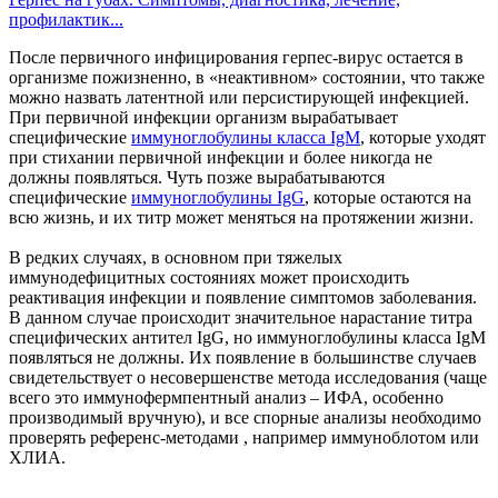
профилактик...
После первичного инфицирования герпес-вирус остается в
организме пожизненно, в «неактивном» состоянии, что также
можно назвать латентной или персистирующей инфекцией.
При первичной инфекции организм вырабатывает
специфические
иммуноглобулины класса IgM
, которые уходят
при стихании первичной инфекции и более никогда не
должны появляться. Чуть позже вырабатываются
специфические
иммуноглобулины IgG
, которые остаются на
всю жизнь, и их титр может меняться на протяжении жизни.
В редких случаях, в основном при тяжелых
иммунодефицитных состояниях может происходить
реактивация инфекции и появление симптомов заболевания.
В данном случае происходит значительное нарастание титра
специфических антител IgG, но иммуноглобулины класса IgM
появляться не должны. Их появление в большинстве случаев
свидетельствует о несовершенстве метода исследования (чаще
всего это иммунофермпентный анализ – ИФА, особенно
производимый вручную), и все спорные анализы необходимо
проверять референс-методами , например иммуноблотом или
ХЛИА.