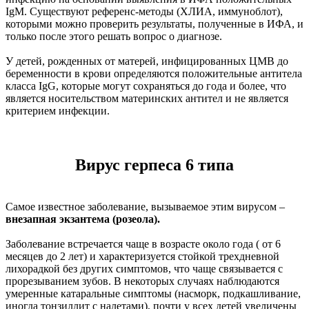
IgM. Существуют референс-методы (ХЛИА, иммуноблот),
которыми можно проверить результаты, полученные в ИФА, и
только после этого решать вопрос о диагнозе.
У детей, рожденных от матерей, инфицированных ЦМВ до
беременности в крови определяются положительные антитела
класса IgG, которые могут сохраняться до года и более, что
является носительством материнских антител и не является
критерием инфекции.
Вирус герпеса 6 типа
Самое известное заболевание, вызываемое этим вирусом –
внезапная экзантема (розеола).
Заболевание встречается чаще в возрасте около года ( от 6
месяцев до 2 лет) и характеризуется стойкой трехдневной
лихорадкой без других симптомов, что чаще связывается с
прорезыванием зубов. В некоторых случаях наблюдаются
умеренные катаральные симптомы (насморк, подкашливание,
иногда тонзиллит с налетами), почти у всех детей увеличены