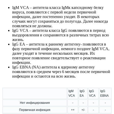
IgM VCA – антитела класса IgMк капсидному белку
вируса, появляются с первой недели первичной
инфекции, далее постепенно уходят. В некоторых
случаях могут сохраняться до полугода. Далее никогда
появляться не должны.
IgG VCA – антитела класса IgG появляются в период
выздоровления и сохраняются в различных титрах всю
жизнь.
IgG EA – антитела к раннему антигену- появляются в
фазу первичной инфекции, немного позднее IgM VCA,
далее уходят в течение нескольких месяцев. Их
повторное появление свидетельствует о реактивации
инфекции.
IgG EBNA (NA) антитела к ядерному антигену
появляются в среднем через 6 месяцев после первичной
инфекции и остаются на всю жизнь.
IgM
IgG
IgG
IgG
VCA
EA
VCA
EBNA
Нет инфицирования
-
-
-
-
Первичная инфекция
++
+/-
-
-