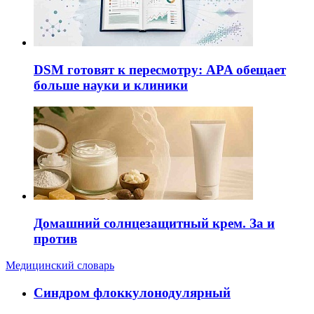
DSM готовят к пересмотру: APA обещает
больше науки и клиники
Домашний солнцезащитный крем. За и
против
Медицинский словарь
Cиндром флоккулонодулярный