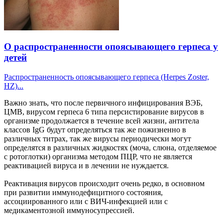
О распространенности опоясывающего герпеса у
детей
Распространенность опоясывающего герпеса (Herpes Zoster,
HZ)...
Важно знать, что после первичного инфицирования ВЭБ,
ЦМВ, вирусом герпеса 6 типа персистирование вирусов в
организме продолжается в течение всей жизни, антитела
классов IgG будут определяться так же пожизненно в
различных титрах, так же вирусы периодически могут
определятся в различных жидкостях (моча, слюна, отделяемое
с ротоглотки) организма методом ПЦР, что не является
реактивацией вируса и в лечении не нуждается.
Реактивация вирусов происходит очень редко, в основном
при развитии иммунодефицитного состояния,
ассоциированного или с ВИЧ-инфекцией или с
медикаментозной иммуносупрессией.