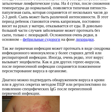
затылочные лимфатические узлы. На 4 сутки, после снижения
температуры до нормальной, появляется типичная пятнисто-
папулезная сыпь, которая сохраняется от нескольких часов до
2-3 дней. Сыпь может быть различной интенсивности. В этот
период ребенок становится очень капризным, постоянно
висит на руках у матери, отказывается от еды. В довольно
большой части случаев заболевание может протекать без
сыпи, только с лихорадкой. Осложнения очень редки, в
основном –
фебрильные судороги
на фоне
лихорадки
.
Так же первичная инфекция может протекать в виде синдрома
инфекционного мононуклеоза у более старших детей или
респираторной инфекции. Иногда, очень редко, этот вирус
вызывает энцефалиты. Как и для других герпес-вирусов,
после перенесенной инфекции сохраняется пожизненное
персистирование вируса в организме.
Диагноз можно подтвердить обнаружением вируса в крови
или в других секретах методом ПЦР или ретроспективно по
появлению специфических IgG после перенесенной
первичной инфекции.