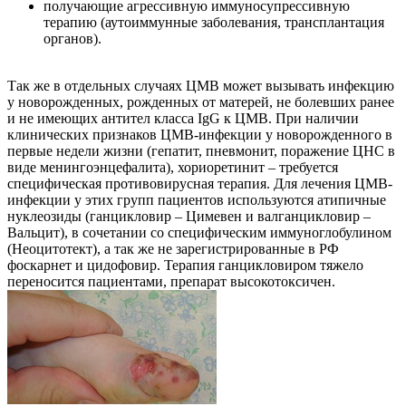
получающие агрессивную иммуносупрессивную
терапию (аутоиммунные заболевания, трансплантация
органов).
Так же в отдельных случаях ЦМВ может вызывать инфекцию
у новорожденных, рожденных от матерей, не болевших ранее
и не имеющих антител класса IgG к ЦМВ. При наличии
клинических признаков ЦМВ-инфекции у новорожденного в
первые недели жизни (гепатит, пневмонит, поражение ЦНС в
виде менингоэнцефалита), хориоретинит – требуется
специфическая противовирусная терапия. Для лечения ЦМВ-
инфекции у этих групп пациентов используются атипичные
нуклеозиды (ганцикловир – Цимевен и валганцикловир –
Вальцит), в сочетании со специфическим иммуноглобулином
(Неоцитотект), а так же не зарегистрированные в РФ
фоскарнет и цидофовир. Терапия ганцикловиром тяжело
переносится пациентами, препарат высокотоксичен.