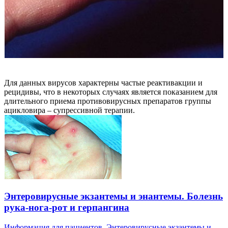
Для данных вирусов характерны частые реактивакции и
рецидивы, что в некоторых случаях является показанием для
длительного приема противовирусных препаратов группы
ацикловира – супрессивной терапии.
Энтеровирусные экзантемы и энантемы. Болезнь
рука-нога-рот и герпангина
Информация для пациентов. Энтеровирусные экзантемы и