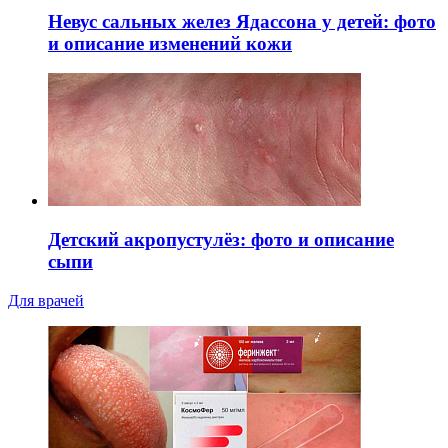
Невус сальных желез Ядассона у детей: фото
и описание изменений кожи
Детский акропустулёз: фото и описание
сыпи
Для врачей