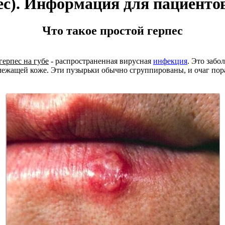
пес). Информация для пациенто
Что такое простой герпес
герпес на губе
- распространенная вирусная
инфекция
. Это забо
лежащей коже. Эти пузырьки обычно сгруппированы, и очаг пора