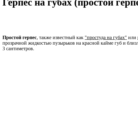
Герпес на губах (простой гер
Простой герпес
, также известный как
"простуда на губах"
или
прозрачной жидкостью пузырьков на красной кайме губ и близ
3 сантиметров.