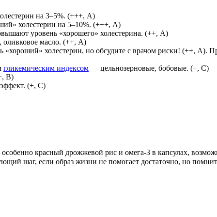
лестерин на 3–5%. (+++, А)
ий» холестерин на 5–10%. (+++, А)
ышают уровень «хорошего» холестерина. (++, А)
 оливковое масло. (++, А)
«хороший» холестерин, но обсудите с врачом риски! (++, А). П
м
гликемическим индексом
— цельнозерновые, бобовые. (+, С)
, В)
ффект. (+, С)
особенно красный дрожжевой рис и омега-3 в капсулах, возмож
ющий шаг, если образ жизни не помогает достаточно, но помни