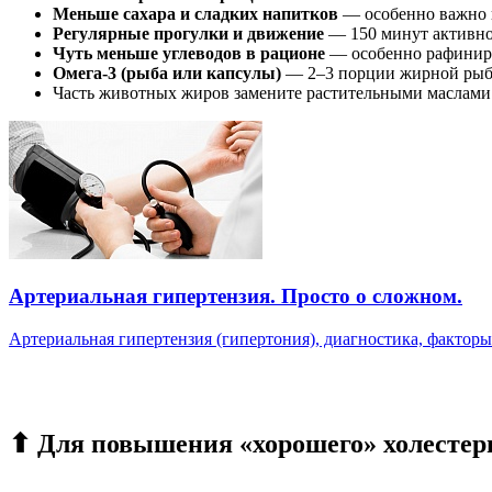
Меньше сахара и сладких напитков
— особенно важно п
Регулярные прогулки и движение
— 150 минут активно
Чуть меньше углеводов в рационе
— особенно рафиниров
Омега-3 (рыба или капсулы)
— 2–3 порции жирной рыбы 
Часть животных жиров замените растительными маслами (о
Артериальная гипертензия. Просто о сложном.
Артериальная гипертензия (гипертония), диагностика, факторы 
⬆ Для повышения «хорошего» холесте