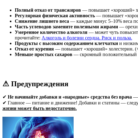
Полный отказ от трансжиров
— повышает «хороший» хо
Регулярная физическая активность
— повышает «хорош
Снижение лишнего веса
— каждые минус 5–10% веса пов
Часть углеводов замените полезными жирами
— орехи,
Умеренное количество алкоголя
— может чуть повысить 
прочитайте:
Алкоголь и болезни сердца. Риск и польза.
Продукты с высоким содержанием клетчатки
и низки
Отказ от курения
— повышает «хороший» холестерин. (+
Меньше простых сахаров
— скромный положительный э
⚠ Предупреждения
✔
Не начинайте добавки и «народные» средства без врача
— 
✔ Главное — питание и движение! Добавки и статины — следу
жизни может быть недостаточно.