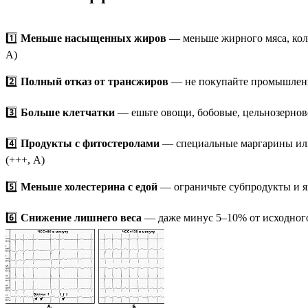
1️⃣
Меньше насыщенных жиров
— меньше жирного мяса, колб
А)
2️⃣
Полный отказ от трансжиров
— не покупайте промышленну
3️⃣
Больше клетчатки
— ешьте овощи, бобовые, цельнозерновой
4️⃣
Продукты с фитостеролами
— специальные маргарины или
(+++, А)
5️⃣
Меньше холестерина с едой
— ограничьте субпродукты и яй
6️⃣
Снижение лишнего веса
— даже минус 5–10% от исходного 