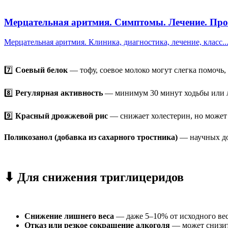
Мерцательная аритмия. Симптомы. Лечение. Пр
Мерцательная аритмия. Клиника, диагностика, лечение, класс..
7️⃣
Соевый белок
— тофу, соевое молоко могут слегка помочь, 
8️⃣
Регулярная активность
— минимум 30 минут ходьбы или лю
9️⃣
Красный дрожжевой рис
— снижает холестерин, но может в
Поликозанол (добавка из сахарного тростника)
— научных док
⬇ Для снижения триглицеридов
Снижение лишнего веса
— даже 5–10% от исходного вес
Отказ или резкое сокращение алкоголя
— может снизит