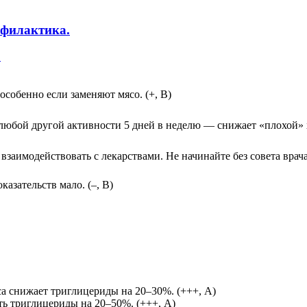
офилактика.
.
особенно если заменяют мясо. (+, В)
бой другой активности 5 дней в неделю — снижает «плохой» хо
заимодействовать с лекарствами. Не начинайте без совета врача!
азательств мало. (–, В)
а снижает триглицериды на 20–30%. (+++, А)
ь триглицериды на 20–50%. (+++, А)