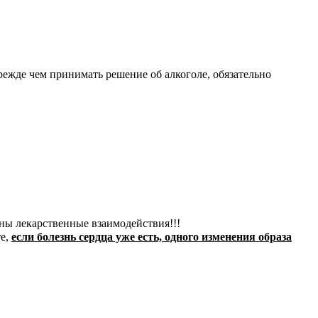
режде чем принимать решение об алкоголе, обязательно
ны лекарственные взаимодействия!!!
те,
если болезнь сердца уже есть, одного изменения образа