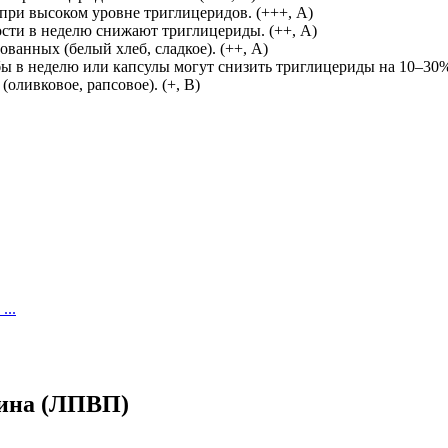
ри высоком уровне триглицеридов. (+++, А)
сти в неделю снижают триглицериды. (++, А)
анных (белый хлеб, сладкое). (++, А)
в неделю или капсулы могут снизить триглицериды на 10–30%.
ливковое, рапсовое). (+, В)
...
рина (ЛПВП)