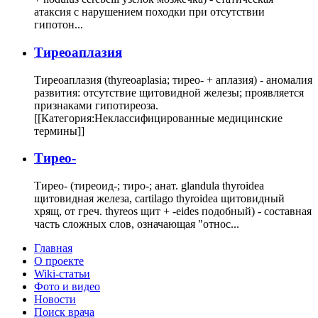
атаксия с нарушением походки при отсутствии
гипотон...
Тиреоаплазия
Тиреоаплазия (thyreoaplasia; тирео- + аплазия) - аномалия
развития: отсутствие щитовидной железы; проявляется
признаками гипотиреоза.
[[Категория:Неклассифицированные медицинские
термины]]
Тирео-
Тирео- (тиреоид-; тиро-; анат. glandula thyroidea
щитовидная железа, cartilago thyroidea щитовидный
хрящ, от греч. thyreos щит + -eides подобный) - составная
часть сложных слов, означающая "относ...
Главная
О проекте
Wiki-статьи
Фото и видео
Новости
Поиск врача