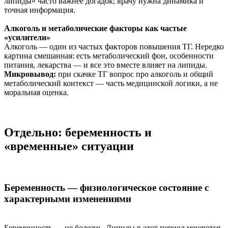
липиды» часто важнее догадок; врачу нужна динамика и
точная информация.
Алкоголь и метаболические факторы как частые
«усилители»
Алкоголь — один из частых факторов повышения ТГ. Нередко
картина смешанная: есть метаболический фон, особенности
питания, лекарства — и все это вместе влияет на липиды.
Микровывод:
при скачке ТГ вопрос про алкоголь и общий
метаболический контекст — часть медицинской логики, а не
моральная оценка.
Отдельно: беременность и
«временные» ситуации
Беременность — физиологическое состояние с
характерными изменениями
Беременность — не болезнь. Липиды в этот период меняются