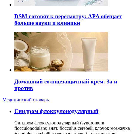
DSM готовят к пересмотру: APA обещает
больше науки и клиники
Домашний солнцезащитный крем. За и
против
Медицинский словарь
Cиндром флоккулонодулярный
Синдром флоккулонодулярный (syndromum
flocculonodulare; анат. flocculus cerebelli клочок мозжечка
+ nodulus cerebelli узелок мозжечка) - статическая