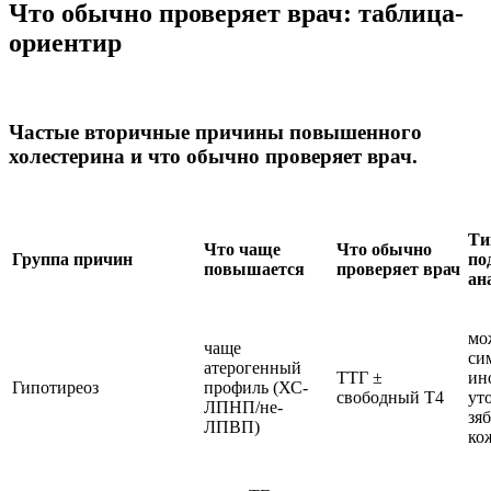
Что обычно проверяет врач: таблица-
ориентир
Частые вторичные причины повышенного
холестерина и что обычно проверяет врач.
Ти
Что чаще
Что обычно
Группа причин
по
повышается
проверяет врач
ан
мо
чаще
си
атерогенный
ТТГ ±
ин
Гипотиреоз
профиль (ХС-
свободный Т4
ут
ЛПНП/не-
зяб
ЛПВП)
ко