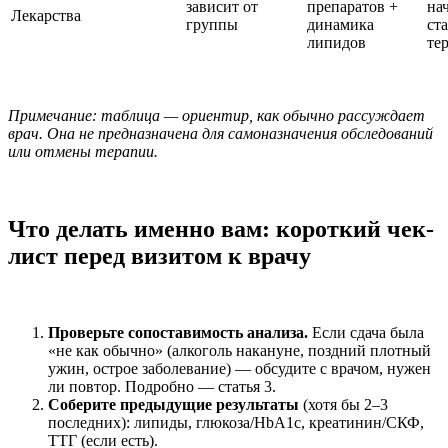
зависит от
препаратов +
на
Лекарства
группы
динамика
ст
липидов
те
Примечание: таблица — ориентир, как обычно рассуждает
врач. Она не предназначена для самоназначения обследований
или отмены терапии.
Что делать именно вам: короткий чек-
лист перед визитом к врачу
Проверьте сопоставимость анализа.
Если сдача была
«не как обычно» (алкоголь накануне, поздний плотный
ужин, острое заболевание) — обсудите с врачом, нужен
ли повтор. Подробно — статья 3.
Соберите предыдущие результаты
(хотя бы 2–3
последних): липиды, глюкоза/HbA1c, креатинин/СКФ,
ТТГ (если есть).