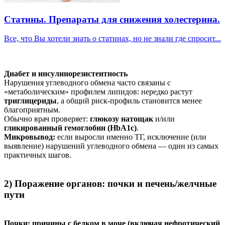
Статины. Препараты для снижения холестерина.
Все, что Вы хотели знать о статинах, но не знали где спросит...
Диабет и инсулинорезистентность
Нарушения углеводного обмена часто связаны с
«метаболическим» профилем липидов: нередко растут
триглицериды
, а общий риск-профиль становится менее
благоприятным.
Обычно врач проверяет:
глюкозу натощак
и/или
гликированный гемоглобин (HbA1c)
.
Микровывод:
если выросли именно ТГ, исключение (или
выявление) нарушений углеводного обмена — один из самых
практичных шагов.
2) Поражение органов: почки и печень/желчные
пути
Почки: причины с белком в моче (включая нефротический