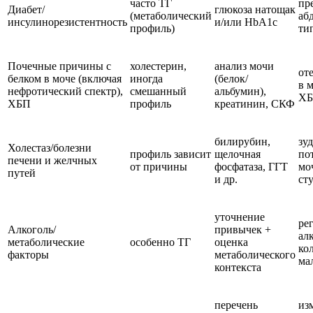
часто ТГ
пр
Диабет/
глюкоза натощак
(метаболический
аб
инсулинорезистентность
и/или HbA1c
профиль)
ти
Почечные причины с
холестерин,
анализ мочи
от
белком в моче (включая
иногда
(белок/
в 
нефротический спектр),
смешанный
альбумин),
Х
ХБП
профиль
креатинин, СКФ
билирубин,
зу
Холестаз/болезни
профиль зависит
щелочная
по
печени и желчных
от причины
фосфатаза, ГГТ
мо
путей
и др.
сту
уточнение
ре
Алкоголь/
привычек +
ал
метаболические
особенно ТГ
оценка
ко
факторы
метаболического
ма
контекста
перечень
из