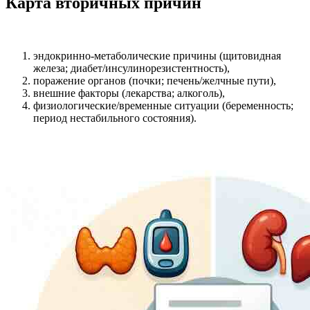
Карта вторичных причин
эндокринно-метаболические причины (щитовидная
железа; диабет/инсулинорезистентность),
поражение органов (почки; печень/желчные пути),
внешние факторы (лекарства; алкоголь),
физиологические/временные ситуации (беременность;
период нестабильного состояния).