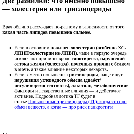
Две развилки: что именно повышено
— холестерин или триглицериды
Врач обычно рассуждает по-разному в зависимости от того,
какая часть липидов повышена сильнее
.
Если в основном повышен
холестерин (особенно ХС-
ЛПНП/холестерин не-ЛПВП)
, чаще в первую очередь
исключают причины вроде
гипотиреоза
,
нарушений
оттока желчи (холестаза)
,
почечных причин с белком
в моче
, а также влияние некоторых лекарств.
Если заметно повышены
триглицериды
, чаще ищут
нарушения углеводного обмена (диабет/
инсулинорезистентность)
,
алкоголь
,
метаболические
факторы
и лекарственные влияния — и действуют
активнее. Подробная логика ТГ будет в
статье
Повышенные триглицериды (ТГ): когда это про
обмен веществ, а когда — про риск панкреатита