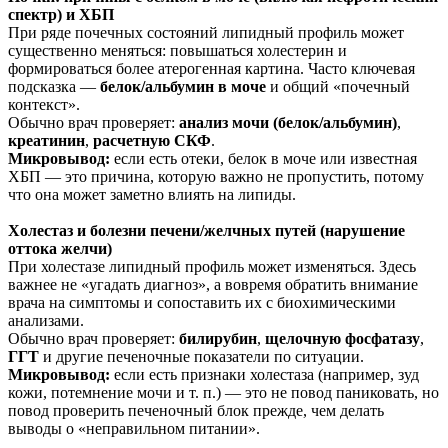
спектр) и ХБП
При ряде почечных состояний липидный профиль может
существенно меняться: повышаться холестерин и
формироваться более атерогенная картина. Часто ключевая
подсказка —
белок/альбумин в моче
и общий «почечный
контекст».
Обычно врач проверяет:
анализ мочи (белок/альбумин)
,
креатинин
,
расчетную СКФ
.
Микровывод:
если есть отеки, белок в моче или известная
ХБП — это причина, которую важно не пропустить, потому
что она может заметно влиять на липиды.
Холестаз и болезни печени/желчных путей (нарушение
оттока желчи)
При холестазе липидный профиль может изменяться. Здесь
важнее не «угадать диагноз», а вовремя обратить внимание
врача на симптомы и сопоставить их с биохимическими
анализами.
Обычно врач проверяет:
билирубин
,
щелочную фосфатазу
,
ГГТ
и другие печеночные показатели по ситуации.
Микровывод:
если есть признаки холестаза (например, зуд
кожи, потемнение мочи и т. п.) — это не повод паниковать, но
повод проверить печеночный блок прежде, чем делать
выводы о «неправильном питании».