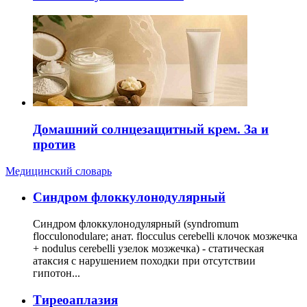
Домашний солнцезащитный крем. За и
против
Медицинский словарь
Cиндром флоккулонодулярный
Синдром флоккулонодулярный (syndromum
flocculonodulare; анат. flocculus cerebelli клочок мозжечка
+ nodulus cerebelli узелок мозжечка) - статическая
атаксия с нарушением походки при отсутствии
гипотон...
Тиреоаплазия