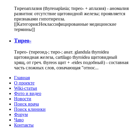
Тиреоаплазия (thyreoaplasia; тирео- + аплазия) - аномалия
развития: отсутствие щитовидной железы; проявляется
признаками гипотиреоза.
[[Категория:Неклассифицированные медицинские
термины]]
Тирео-
Тирео- (тиреоид-; тиро-; анат. glandula thyroidea
щитовидная железа, cartilago thyroidea щитовидный
хрящ, от греч. thyreos щит + -eides подобный) - составная
часть сложных слов, означающая "относ...
Главная
О проекте
Wiki-статьи
Фото и видео
Новости
Поиск врача
Поиск клиники
Форум
Чаво
Контакты