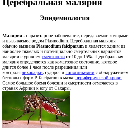
Церебральная малярия
Эпидемиология
Малярия
- паразитарное заболевание, передаваемое комарами
и вызываемое родом Plasmodium. Церебральная малярия
обычно вызвана
Plasmodium falciparum
и является одним из
наиболее тяжелых и потенциально смертельных вариантов
малярии с уровнем
смертности
от 10 до 15%. Церебральная
малярия определяется как коматозное состояние, которое
длится более 1 часа после разрешения или
контроля
лихорадки
, судорог и
гипогликемии
с обнаружением
бесполых форм P. falciparum в мазке
периферической крови
.
Самое большое бремя болезни и смертности отмечается в
странах Африки к югу от Сахары.