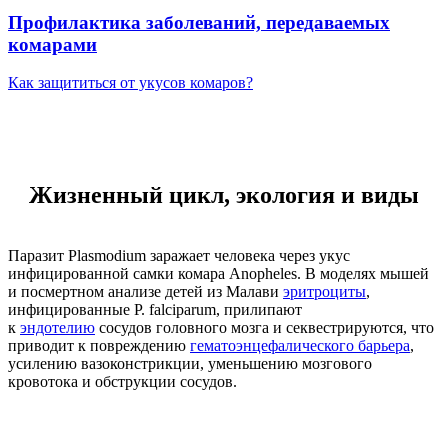
Профилактика заболеваний, передаваемых
комарами
Как защититься от укусов комаров?
Жизненный цикл, экология и виды
Паразит Plasmodium заражает человека через укус
инфицированной самки комара Anopheles. В моделях мышей
и посмертном анализе детей из Малави
эритроциты
,
инфицированные P. falciparum, прилипают
к
эндотелию
сосудов головного мозга и секвестрируются, что
приводит к повреждению
гематоэнцефалического барьера
,
усилению вазоконстрикции, уменьшению мозгового
кровотока и обструкции сосудов.