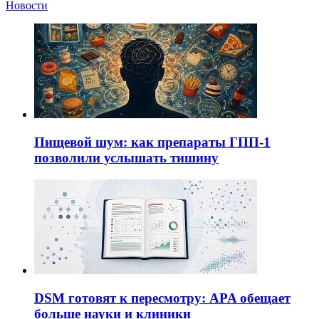
Новости
Пищевой шум: как препараты ГПП-1
позволили услышать тишину
DSM готовят к пересмотру: APA обещает
больше науки и клиники