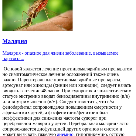
Малярия
Малярия - опасное для жизни заболевание, вызываемое
паразита...
Основой является лечение протиивомалярийным препаратом,
но симптоматическое лечение осложнений также очень
важно. Парентеральные противомалярийные препараты,
артесунат или хиноиды (хинин или хинидин), следует начать
вводить в течение 48 часов. При судорогах и эпилептическом
статусе экстренно вводят бензодиазепины внутривенно (в/в)
или внутримышечно (в/м). Следует отметить, что в/м
фенобарбитал сопровождался повышением смертности у
африканских детей, а фосфенитоин/фенитоин был
неэффективен для снижения частоты судорог при
церебральной малярии у детей. Церебральная малярия часто
сопровождается дисфункцией других органов и систем и
может вызывать тяжелую
анемию
, гипогликемию, острую