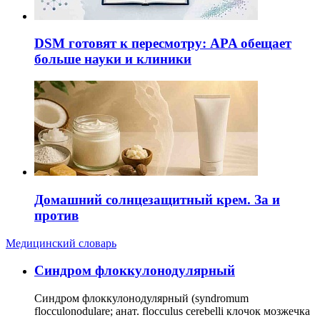
DSM готовят к пересмотру: APA обещает
больше науки и клиники
Домашний солнцезащитный крем. За и
против
Медицинский словарь
Cиндром флоккулонодулярный
Синдром флоккулонодулярный (syndromum
flocculonodulare; анат. flocculus cerebelli клочок мозжечка