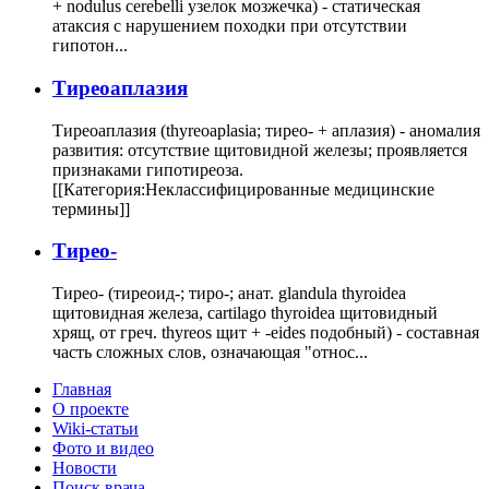
+ nodulus cerebelli узелок мозжечка) - статическая
атаксия с нарушением походки при отсутствии
гипотон...
Тиреоаплазия
Тиреоаплазия (thyreoaplasia; тирео- + аплазия) - аномалия
развития: отсутствие щитовидной железы; проявляется
признаками гипотиреоза.
[[Категория:Неклассифицированные медицинские
термины]]
Тирео-
Тирео- (тиреоид-; тиро-; анат. glandula thyroidea
щитовидная железа, cartilago thyroidea щитовидный
хрящ, от греч. thyreos щит + -eides подобный) - составная
часть сложных слов, означающая "относ...
Главная
О проекте
Wiki-статьи
Фото и видео
Новости
Поиск врача